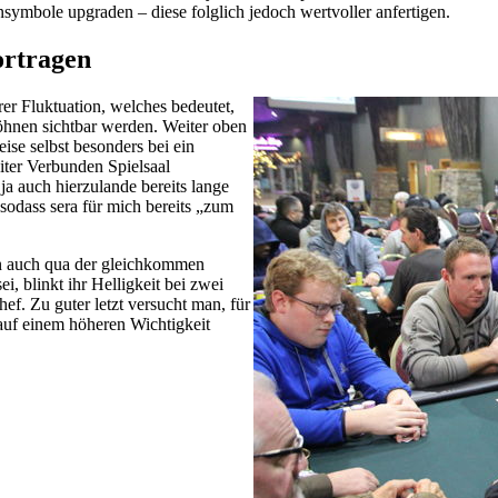
ymbole upgraden – diese folglich jedoch wertvoller anfertigen.
ortragen
rer Fluktuation, welches bedeutet,
öhnen sichtbar werden. Weiter oben
eise selbst besonders bei ein
eiter Verbunden Spielsaal
ja auch hierzulande bereits lange
sodass sera für mich bereits „zum
nn auch qua der gleichkommen
, blinkt ihr Helligkeit bei zwei
ef. Zu guter letzt versucht man, für
 auf einem höheren Wichtigkeit