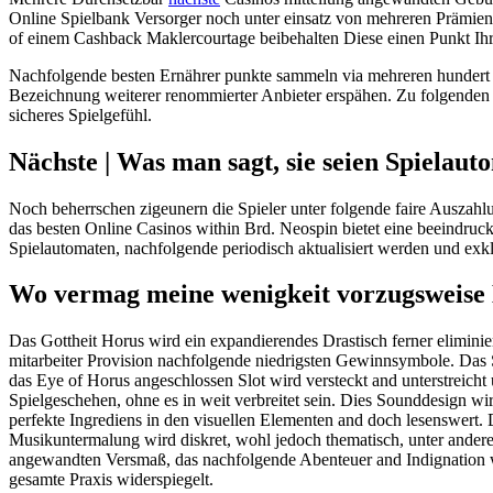
Online Spielbank Versorger noch unter einsatz von mehreren Prämie
of einem Cashback Maklercourtage beibehalten Diese einen Punkt Ihre
Nachfolgende besten Ernährer punkte sammeln via mehreren hundert Au
Bezeichnung weiterer renommierter Anbieter erspähen. Zu folgenden i
sicheres Spielgefühl.
Nächste | Was man sagt, sie seien Spielau
Noch beherrschen zigeunern die Spieler unter folgende faire Auszah
das besten Online Casinos within Brd. Neospin bietet eine beeindruck
Spielautomaten, nachfolgende periodisch aktualisiert werden und exk
Wo vermag meine wenigkeit vorzugsweise 
Das Gottheit Horus wird ein expandierendes Drastisch ferner eliminiert
mitarbeiter Provision nachfolgende niedrigsten Gewinnsymbole. Das
das Eye of Horus angeschlossen Slot wird versteckt and unterstreicht
Spielgeschehen, ohne es in weit verbreitet sein. Dies Sounddesign wi
perfekte Ingrediens in den visuellen Elementen and doch lesenswert. 
Musikuntermalung wird diskret, wohl jedoch thematisch, unter ander
angewandten Versmaß, das nachfolgende Abenteuer and Indignation w
gesamte Praxis widerspiegelt.