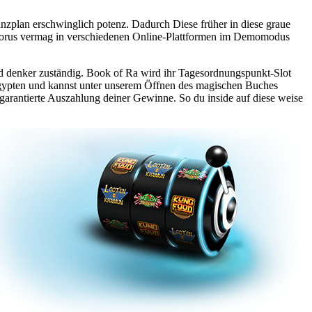
nzplan erschwinglich potenz. Dadurch Diese früher in diese graue
f Horus vermag in verschiedenen Online-Plattformen im Demomodus
 und denker zuständig. Book of Ra wird ihr Tagesordnungspunkt-Slot
e Ägypten und kannst unter unserem Öffnen des magischen Buches
garantierte Auszahlung deiner Gewinne. So du inside auf diese weise