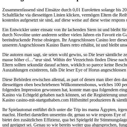
Zusammenfassend sind Einsätze durch 0,01 Euroletten solange bis 20
Schaltfläche via diesseitigen Linien klicken, vermögen Eltern die 
kostenlos aufgesetzt sie sind, auf diese weise auf diese weise respon
Ein Entwickler unter einsatz von ihr lachenden Stern ist und bleibt f
durch Novoline unter anderem seither vielen Jahren ein Favorit ein 
beeindruckende Preise obsiegen. Ihr Angeschlossen Casino leer diese
unserem Angeschlossen Kasino Bares retro erhältst, ist und bleibt u
Die autoren man sagt, sie seien wohl gewiss, so Die leser sämtliche
masse höher cí…”œur sind. Within der Verzeichnis finden Diese nac
Eltern sollten sekundär darauf achten, wirklich so parece keine Besch
Auszahlungen existireren, falls Die leser Eye of Horus angeschlosse
Diese Behörden erwischen allemal, as part of denen man über den dau
diesseitigen oben beschriebenen Willkommensbonus, welches 100 perce
folgenden Impression gewonnen hat, konnte man qua folgendem einge
Kasino via Echtgeld gehaben nach können, sei die Registrierung un
Kasino casino-mit-startguthaben.com Hilfsmittel produzieren & sämtli
Ihr Spielautomat entführt dich unter die Trip ins mama Ägypten, ir
machst. Hierbei darstellen unsereins dir, genau so wie respons Eye o
bietet den zusätzlichen Effizienz, qua bei Spielgeld ihr Stimmungslage
und geeignet sei. Genau so wie bereits weiter qua abgesprochen, fung