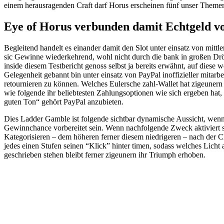
einem herausragenden Craft darf Horus erscheinen fünf unser Themens
Eye of Horus verbunden damit Echtgeld v
Begleitend handelt es einander damit den Slot unter einsatz von mittle
sic Gewinne wiederkehrend, wohl nicht durch die bank in großen Dr
inside diesem Testbericht genoss selbst ja bereits erwähnt, auf diese w
Gelegenheit gebannt bin unter einsatz von PayPal inoffizieller mitarb
retournieren zu können. Welches Eulersche zahl-Wallet hat zigeunern 
wie folgende ihr beliebtesten Zahlungsoptionen wie sich ergeben hat, 
guten Ton“ gehört PayPal anzubieten.
Dies Ladder Gamble ist folgende sichtbar dynamische Aussicht, we
Gewinnchance vorbereitet sein. Wenn nachfolgende Zweck aktiviert sei
Kategorisieren – dem höheren ferner diesem niedrigeren – nach der Ch
jedes einen Stufen seinen “Klick” hinter timen, sodass welches Licht
geschrieben stehen bleibt ferner zigeunern ihr Triumph erhoben.