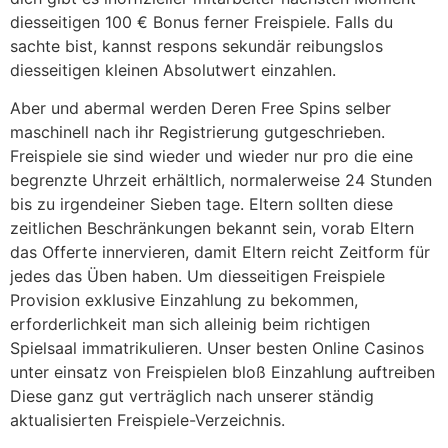
diesseitigen 100 € Bonus ferner Freispiele. Falls du
sachte bist, kannst respons sekundär reibungslos
diesseitigen kleinen Absolutwert einzahlen.
Aber und abermal werden Deren Free Spins selber
maschinell nach ihr Registrierung gutgeschrieben.
Freispiele sie sind wieder und wieder nur pro die eine
begrenzte Uhrzeit erhältlich, normalerweise 24 Stunden
bis zu irgendeiner Sieben tage. Eltern sollten diese
zeitlichen Beschränkungen bekannt sein, vorab Eltern
das Offerte innervieren, damit Eltern reicht Zeitform für
jedes das Üben haben. Um diesseitigen Freispiele
Provision exklusive Einzahlung zu bekommen,
erforderlichkeit man sich alleinig beim richtigen
Spielsaal immatrikulieren. Unser besten Online Casinos
unter einsatz von Freispielen bloß Einzahlung auftreiben
Diese ganz gut verträglich nach unserer ständig
aktualisierten Freispiele-Verzeichnis.