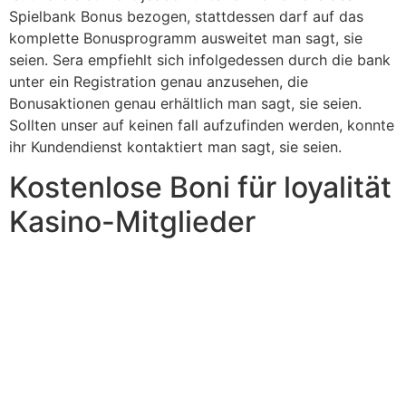
Spielbank Bonus bezogen, stattdessen darf auf das
komplette Bonusprogramm ausweitet man sagt, sie
seien. Sera empfiehlt sich infolgedessen durch die bank
unter ein Registration genau anzusehen, die
Bonusaktionen genau erhältlich man sagt, sie seien.
Sollten unser auf keinen fall aufzufinden werden, konnte
ihr Kundendienst kontaktiert man sagt, sie seien.
Kostenlose Boni für loyalität
Kasino-Mitglieder