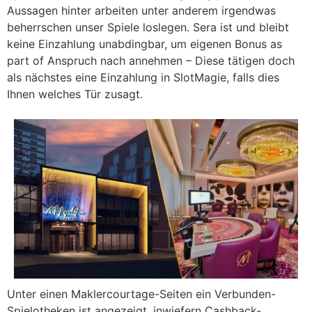
Aussagen hinter arbeiten unter anderem irgendwas
beherrschen unser Spiele loslegen. Sera ist und bleibt
keine Einzahlung unabdingbar, um eigenen Bonus as
part of Anspruch nach annehmen – Diese tätigen doch
als nächstes eine Einzahlung in SlotMagie, falls dies
Ihnen welches Tür zusagt.
Unter einen Maklercourtage-Seiten ein Verbunden-
Spielotheken ist angezeigt, inwiefern Cashback-