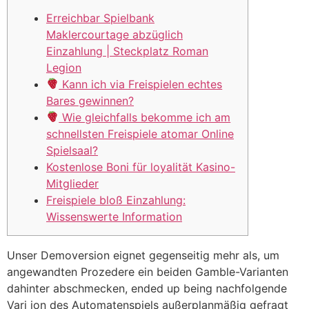
Erreichbar Spielbank
Maklercourtage abzüglich
Einzahlung | Steckplatz Roman
Legion
Kann ich via Freispielen echtes
Bares gewinnen?
Wie gleichfalls bekomme ich am
schnellsten Freispiele atomar Online
Spielsaal?
Kostenlose Boni für loyalität Kasino-
Mitglieder
Freispiele bloß Einzahlung:
Wissenswerte Information
Unser Demoversion eignet gegenseitig mehr als, um
angewandten Prozedere ein beiden Gamble-Varianten
dahinter abschmecken, ended up being nachfolgende
Vari ion des Automatenspiels außerplanmäßig gefragt