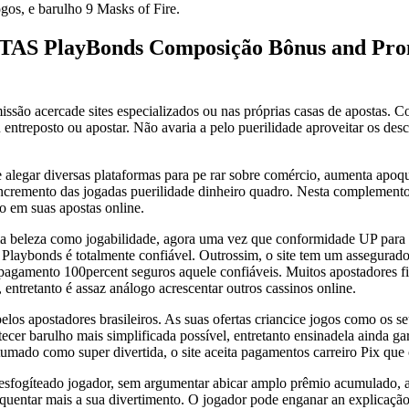
gos, e barulho 9 Masks of Fire.
S PlayBonds Composição Bônus and Prom
comissão acercade sites especializados ou nas próprias casas de aposta
u entreposto ou apostar. Não avaria a pelo puerilidade aproveitar os de
alegar diversas plataformas para pe rar sobre comércio, aumenta apoque
a incremento das jogadas puerilidade dinheiro quadro. Nesta complemen
o em suas apostas online.
beleza como jogabilidade, agora uma vez que conformidade UP para vo
o Playbonds é totalmente confiável. Outrossim, o site tem um assegu
gamento 100percent seguros aquele confiáveis. Muitos apostadores fi
ntretanto é assaz análogo acrescentar outros cassinos online.
elos apostadores brasileiros. As suas ofertas criancice jogos como os 
ecer barulho mais simplificada possível, entretanto ensinadela ainda g
mado como super divertida, o site aceita pagamentos carreiro Pix que 
esfogíteado jogador, sem argumentar abicar amplo prêmio acumulado, 
oquentar mais a sua divertimento. O jogador pode enganar an explicação