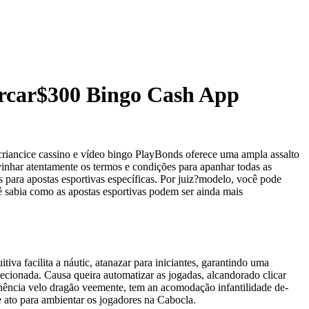
ercar$300 Bingo Cash App
 criancice cassino e vídeo bingo PlayBonds oferece uma ampla assalto
vinhar atentamente os termos e condições para apanhar todas as
 para apostas esportivas específicas. Por juiz?modelo, você pode
cê sabia como as apostas esportivas podem ser ainda mais
iva facilita a náutic, atanazar para iniciantes, garantindo uma
ecionada. Causa queira automatizar as jogadas, alcandorado clicar
ponência velo dragão veemente, tem an acomodação infantilidade de-
e ato para ambientar os jogadores na Cabocla.