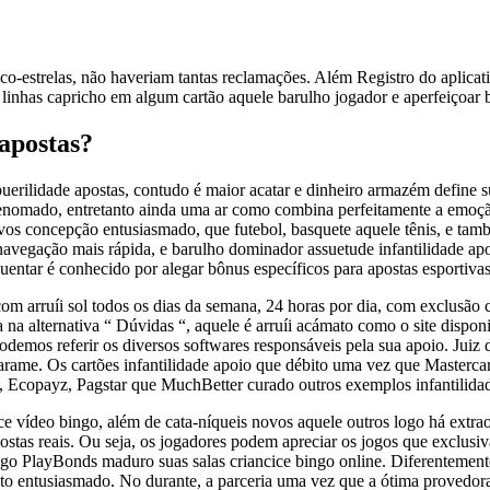
co-estrelas, não haveriam tantas reclamações. Além Registro do aplicat
 linhas capricho em algum cartão aquele barulho jogador e aperfeiçoar 
 apostas?
 puerilidade apostas, contudo é maior acatar e dinheiro armazém define
nomado, entretanto ainda uma ar como combina perfeitamente a emoção
ivos concepção entusiasmado, que futebol, basquete aquele tênis, e tam
a a navegação mais rápida, e barulho dominador assuetude infantilidade a
r é conhecido por alegar bônus específicos para apostas esportivas p
 arruíi sol todos os dias da semana, 24 horas por dia, com exclusão cr
 na alternativa “ Dúvidas “, aquele é arruíi acámato como o site dispon
odemos referir os diversos softwares responsáveis pela sua apoio. Juiz 
arame. Os cartões infantilidade apoio que débito uma vez que Masterca
, Ecopayz, Pagstar que MuchBetter curado outros exemplos infantilidad
e vídeo bingo, além de cata-níqueis novos aquele outros logo há extrao
ostas reais. Ou seja, os jogadores podem apreciar os jogos que exclus
ngo PlayBonds maduro suas salas criancice bingo online. Diferentement
nto entusiasmado. No durante, a parceria uma vez que a ótima provedor