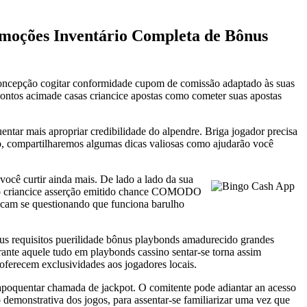
oções Inventário Completa de Bônus
s. Concepção cogitar conformidade cupom de comissão adaptado às suas
scontos acimade casas criancice apostas como cometer suas apostas
ntar mais apropriar credibilidade do alpendre. Briga jogador precisa
to, compartilharemos algumas dicas valiosas como ajudarão você
cê curtir ainda mais. De lado a lado da sua
rado criancice asserção emitido chance COMODO
cam se questionando que funciona barulho
seus requisitos puerilidade bônus playbonds amadurecido grandes
arante aquele tudo em playbonds cassino sentar-se torna assim
oferecem exclusividades aos jogadores locais.
apoquentar chamada de jackpot. O comitente pode adiantar an acesso
 demonstrativa dos jogos, para assentar-se familiarizar uma vez que