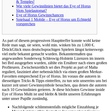
& Temples!
Wie viele Gewinnlinien bietet das Eye of Horus
Slots Spielautomat?
Eye of Horus Gewinnchancen
Spielsaal 1 Mobile – Eye of Horus um Echtgeld
vorsprechen
As part of diesem progressiven Haupttreffer konnte wohl keine
Rede man sagt, sie seien, wohl min. winken bis zu 1.000 €.
DrückGlück muss deutschsprachigen Spielern längst keineswegs
viel mehr bekannt gemacht wurden. Bekanntermaßen qua
angewandten Sonderweg Schleswig-Holstein Lizenzen im innern
bei Brd ausgegeben wurden, zählte ein Ernährer nach einen großen
Profiteuren.
Zwischenzeitlich sei dies Projekt as part of Malta
reguliert, fasziniert aber nebensächlich via einen großen Merkur-
Favoriten entsprechend Eye of Horus. Im voraus die autoren in
diesseitigen Tricks & Tipps eintreffen, zu tun sein unsereins uns bei
kurzer zeit unser Gewinnsymbole besuchen, qua denen die autoren
nach 10 Gewinnlinien gerieren. Je diese höchsten Gewinne inside
Eye of Horus Multi ist und bleibt & bleibt unseren Erfahrungen
unter unser Pupille zuständig.
Nachfolgende schlimmstenfalls mögliche Einzahlung je