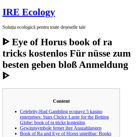
Skip
IRE Ecology
to
content
Soluția ecologică pentru toate deșeurile tale
ᐈ Eye of Horus book of ra
tricks kostenlos Für nüsse zum
besten geben bloß Anmeldung
ᐈ
Content
Celebrity-Had Gambling ecopayz 5 kasino
enterprises: Stars Choice Large for the Betting
Globe: book of ra tricks kostenlos
Gewinnsymbole ferner ihre Auszahlungen
Book of Ra und Eye of Horus unteilbar: Books