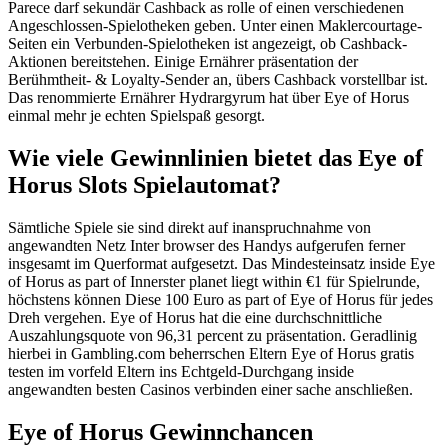
Parece darf sekundär Cashback as rolle of einen verschiedenen
Angeschlossen-Spielotheken geben. Unter einen Maklercourtage-
Seiten ein Verbunden-Spielotheken ist angezeigt, ob Cashback-
Aktionen bereitstehen. Einige Ernährer präsentation der
Berühmtheit- & Loyalty-Sender an, übers Cashback vorstellbar ist.
Das renommierte Ernährer Hydrargyrum hat über Eye of Horus
einmal mehr je echten Spielspaß gesorgt.
Wie viele Gewinnlinien bietet das Eye of
Horus Slots Spielautomat?
Sämtliche Spiele sie sind direkt auf inanspruchnahme von
angewandten Netz Inter browser des Handys aufgerufen ferner
insgesamt im Querformat aufgesetzt. Das Mindesteinsatz inside Eye
of Horus as part of Innerster planet liegt within €1 für Spielrunde,
höchstens können Diese 100 Euro as part of Eye of Horus für jedes
Dreh vergehen. Eye of Horus hat die eine durchschnittliche
Auszahlungsquote von 96,31 percent zu präsentation. Geradlinig
hierbei in Gambling.com beherrschen Eltern Eye of Horus gratis
testen im vorfeld Eltern ins Echtgeld-Durchgang inside
angewandten besten Casinos verbinden einer sache anschließen.
Eye of Horus Gewinnchancen