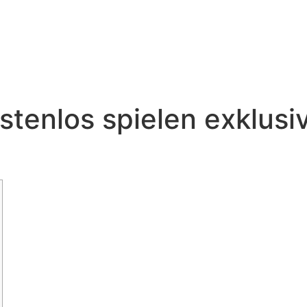
stenlos spielen exklus