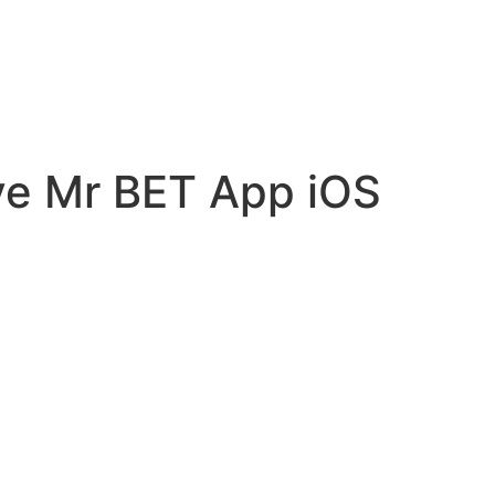
ive Mr BET App iOS