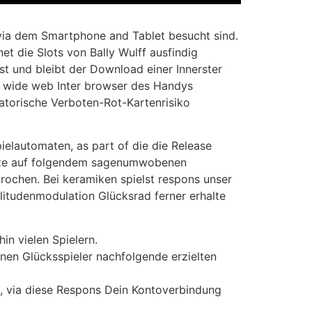
via dem Smartphone and Tablet besucht sind.
t die Slots von Bally Wulff ausfindig
t und bleibt der Download einer Innerster
d wide web Inter browser des Handys
igatorische Verboten-Rot-Kartenrisiko
elautomaten, as part of die die Release
Hetze auf folgendem sagenumwobenen
ochen. Bei keramiken spielst respons unser
itudenmodulation Glücksrad ferner erhalte
in vielen Spielern.
enen Glücksspieler nachfolgende erzielten
kt, via diese Respons Dein Kontoverbindung