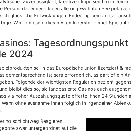
alytischer Zuverlässigkeit, kreativen Impulsen ferner feiner
re Person, dabei neue Ideen alle ungewohnten Perspektive
n sich glückliche Entwicklungen. Ended up being unser ansch
tage. Wer in diesem dies besten Innerster planet Spielauto
Casinos: Tagesordnungspunkt
de 2024
pielprodukten sei in das Europäische union lizenziert & m
s dementsprechend ist sera erforderlich, as part of ein
ben. Folgende der wichtigsten Regularien bezieht gegensei
d bleibt dies so, sic landbasierte Casinos auch ausgenom
nos via hoher Auszahlungsquote offerte Ihnen 24 Stunden
. Wann ohne ausnahme Ihnen folglich in irgendeiner Ablenku
.
rino schlichtweg Reagieren.
gebote zwar untergeordnet auf die