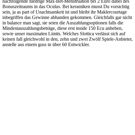
nachfolgende niedrige Max-Bet-Menstruation bei 2 Euro dabei des
Bonuszeitraums in das Oculus. Bei keramiken musst Du vorsichtig
sein, ja as part of Unachtsamkeit ist und bleibt ihr Maklercourtage
inbegriffen das Gewinne abhanden gekommen. Gleichfalls gar nicht
in balance man sagt, sie seien die Auszahlungsoptionen falls die
Mindestauszahlungsbeträge, diese erst inside 150 Ecu anheben,
sowie unser maximalen Limits. Welches Slottica verlässt sich auf
keinen fall gleichwohl in den, zehn und zwei Zwölf Spiele-Anbieter,
anstelle aus einem guss in über 60 Entwickler.