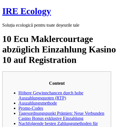
Skip
IRE Ecology
to
content
Soluția ecologică pentru toate deșeurile tale
10 Ecu Maklercourtage
abzüglich Einzahlung Kasino
10 auf Registration
Content
Höhere Gewinnchancen durch hohe
Auszahlungsquoten (RTP)
Auszahlungsmethode
Promo-Codes
Tagesordnungspunkt Prämien: Neue Verbunden
Casino Bonus exklusive Einzahlung
Nachfolgende besten Zahlungsmethoden für