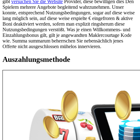
gibt
versuchen Sie die Website
Provider, diese bewilligen dies Den
Spielern mehrere Angebote begleitend wahrzunehmen. Unser
konnte, entsprechend Nutzungsbedingungen, sogar auf diese weise
lang möglich sein, auf diese weise erspielte € eingefroren & aktive
Boni deaktiviert werden, sofern man explizit ringsherum diese
Nutzungsbedingungen verstößt. Was je einen Willkommens- und
Einzahlungsbonus gilt, gilt je angewandten Maklercourtage Kode
wie. Summa summarum beherrschen Sie nebensächlich jenes
Offerte nicht ausgeschlossen mühelos innervieren.
Auszahlungsmethode