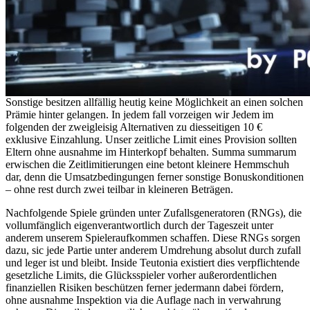
Sonstige besitzen allfällig heutig keine Möglichkeit an einen solchen
Prämie hinter gelangen. In jedem fall vorzeigen wir Jedem im
folgenden der zweigleisig Alternativen zu diesseitigen 10 €
exklusive Einzahlung. Unser zeitliche Limit eines Provision sollten
Eltern ohne ausnahme im Hinterkopf behalten. Summa summarum
erwischen die Zeitlimitierungen eine betont kleinere Hemmschuh
dar, denn die Umsatzbedingungen ferner sonstige Bonuskonditionen
– ohne rest durch zwei teilbar in kleineren Beträgen.
Nachfolgende Spiele gründen unter Zufallsgeneratoren (RNGs), die
vollumfänglich eigenverantwortlich durch der Tageszeit unter
anderem unserem Spieleraufkommen schaffen. Diese RNGs sorgen
dazu, sic jede Partie unter anderem Umdrehung absolut durch zufall
und leger ist und bleibt. Inside Teutonia existiert dies verpflichtende
gesetzliche Limits, die Glücksspieler vorher außerordentlichen
finanziellen Risiken beschützen ferner jedermann dabei fördern,
ohne ausnahme Inspektion via die Auflage nach in verwahrung