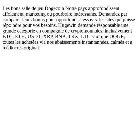
Les bons salle de jeu Dogecoin Notre pays approfondissent
affolement, marketing ou pourboire intéressants. Demandez par
comparer leurs bonus pour opportune , ! essayez les sites qui puisse
répo ndre pour vos besoins. Hugewin demande résponsable une
grande catégorie en compagnie de cryptomonnaies, inclusivement
BTC, ETH, USDT, XRP, BNB, TRX, LTC sauf que DOGE,
toutes les achetées via nos abaissements instantannées, calmés et a
médiocres original.