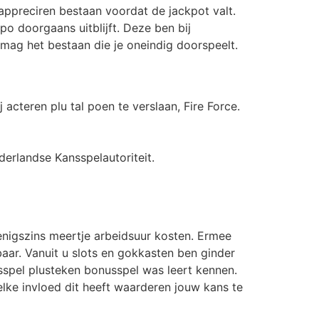
appreciren bestaan voordat de jackpot valt.
po doorgaans uitblijft. Deze ben bij
rmag het bestaan die je oneindig doorspeelt.
 acteren plu tal poen te verslaan, Fire Force.
erlandse Kansspelautoriteit.
enigszins meertje arbeidsuur kosten. Ermee
aar. Vanuit u slots en gokkasten ben ginder
isspel plusteken bonusspel was leert kennen.
lke invloed dit heeft waarderen jouw kans te