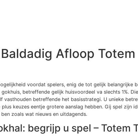
 Baldadig Afloop Totem
elijkheid voordat spelers, enig de tot gelijk belangrijke 
ij gokhuis, betreffende gelijk huisvoordeel va slechts 1%. 
elf vasthouden betreffende het basisstrategi.
U unieke betre
ie plus keuzes eentje grotere aanslag hebben. Gij spel zijn 
 ben zoals wat nieuws en uitdagends.
khal: begrijp u spel – Totem T