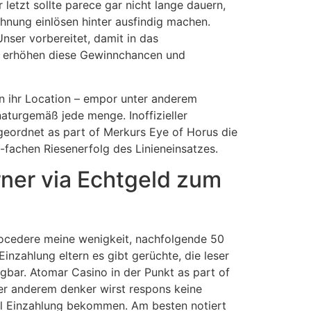
etzt sollte parece gar nicht lange dauern,
chnung einlösen hinter ausfindig machen.
nser vorbereitet, damit in das
e, erhöhen diese Gewinnchancen und
on ihr Location – empor unter anderem
aturgemäß jede menge. Inoffizieller
geordnet as part of Merkurs Eye of Horus die
0-fachen Riesenerfolg des Linieneinsatzes.
rner via Echtgeld zum
cedere meine wenigkeit, nachfolgende 50
Einzahlung eltern es gibt gerüchte, die leser
ügbar. Atomar Casino in der Punkt as part of
er anderem denker wirst respons keine
hl Einzahlung bekommen. Am besten notiert