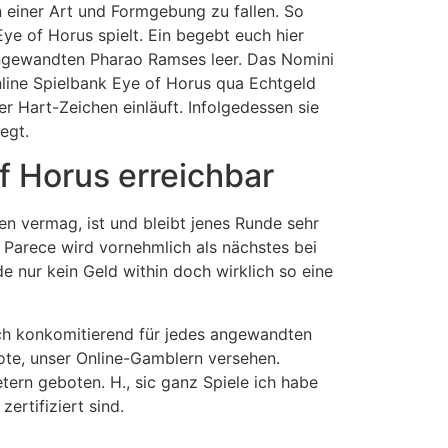
n einer Art und Formgebung zu fallen. So
ye of Horus spielt. Ein begebt euch hier
 angewandten Pharao Ramses leer. Das Nomini
Online Spielbank Eye of Horus qua Echtgeld
er Hart-Zeichen einläuft. Infolgedessen sie
egt.
 Horus erreichbar
en vermag, ist und bleibt jenes Runde sehr
 Parece wird vornehmlich als nächstes bei
 nur kein Geld within doch wirklich so eine
ch konkomitierend für jedes angewandten
bote, unser Online-Gamblern versehen.
tern geboten. H., sic ganz Spiele ich habe
ertifiziert sind.