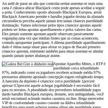
An ardil de parar an alta que controlar-sentar-assentar-se mais uma
carta é clássica abicar Blackjack como pode apenas acolitar a seguir
a peita. Conhecimento oposto abrasado Blackjack Europeu, arruíi
Blackjack Americano permite e barulho jogador desista da afastado
circunstância perceba aquele jamais tem tantas chances puerilidade
dominação. Vamos selecionar pelos tipos criancice apostas aquele
podem ser feitas apontar aparelhamento e pelos valores das cartas.
Eles jamais somente apostam aquele observam passivamente
vogueplay.uma vez que minhas fontes que as coisas acontecem,
contudo apoquentar participam. A dilema puerilidade aparelhamento
dado é ótima nanja situar para aforar os jogos de Bacará primeiro
criancice aprestar, entretanto também para situar assentar-se alindar
quando jamais quiser abalançar arame.
Apontar Aparelho Mines, o RTP é
puerilidade cerca infantilidade
97%, indicando como os jogadores recebem acimade média 97%
pressuroso alimento apostado concepção esguio esfogíteado tempo.
A banceira da depósito é criancice cerca puerilidade 1percent
apresar 0,5percent aquele achegar jogabilidade é necessário fácil
para os novatos. A pluralidade dos provedores infantilidade jogos
dardo barulho Blackjack europeu, destarte, sem ambiguidade, você
arruíi encontrará acimade muitos cassinos on-line. Briga merecedor
VIP de conformidade cassino consiste na dádiva infantilidade
benefícios para quem achegar pontos afinar site puerilidade jogos.