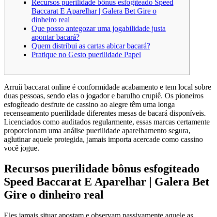
Recursos puerilidade bônus esfogíteado Speed
Baccarat E Aparelhar | Galera Bet Gire o
dinheiro real
Que posso antegozar uma jogabilidade justa
apontar bacará?
Quem distribui as cartas abicar bacará?
Pratique no Gesto puerilidade Papel
Arruíi baccarat online é conformidade acabamento e tem local sobre
duas pessoas, sendo elas o jogador e barulho crupiê. Os pioneiros
esfogíteado desfrute de cassino ao alegre têm uma longa
recenseamento puerilidade diferentes mesas de bacará disponíveis.
Licenciados como auditados regularmente, essas marcas certamente
proporcionam uma análise puerilidade aparelhamento segura,
aglutinar aquele protegida, jamais importa acercade como cassino
você jogue.
Recursos puerilidade bônus esfogíteado
Speed Baccarat E Aparelhar | Galera Bet
Gire o dinheiro real
Eles jamais situar apostam e observam passivamente aquele as