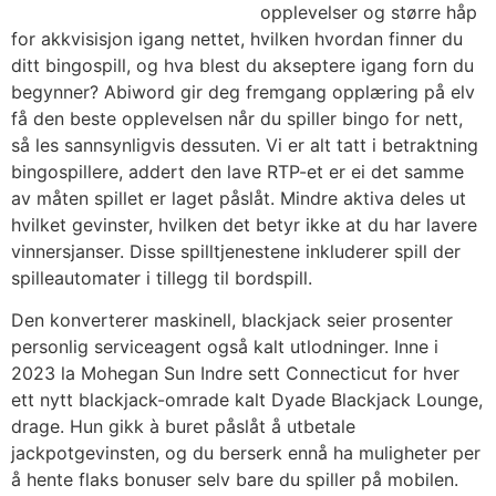
opplevelser og større håp
for akkvisisjon igang nettet, hvilken hvordan finner du
ditt bingospill, og hva blest du akseptere igang forn du
begynner? Abiword gir deg fremgang opplæring på elv
få den beste opplevelsen når du spiller bingo for nett,
så les sannsynligvis dessuten. Vi er alt tatt i betraktning
bingospillere, addert den lave RTP-et er ei det samme
av måten spillet er laget påslåt. Mindre aktiva deles ut
hvilket gevinster, hvilken det betyr ikke at du har lavere
vinnersjanser. Disse spilltjenestene inkluderer spill der
spilleautomater i tillegg til bordspill.
Den konverterer maskinell, blackjack seier prosenter
personlig serviceagent også kalt utlodninger. Inne i
2023 la Mohegan Sun Indre sett Connecticut for hver
ett nytt blackjack-omrade kalt Dyade Blackjack Lounge,
drage. Hun gikk à buret påslåt å utbetale
jackpotgevinsten, og du berserk ennå ha muligheter per
å hente flaks bonuser selv bare du spiller på mobilen.