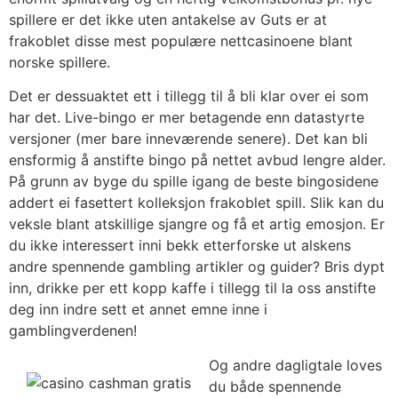
spillere er det ikke uten antakelse av Guts er at
frakoblet disse mest populære nettcasinoene blant
norske spillere.
Det er dessuaktet ett i tillegg til å bli klar over ei som
har det. Live-bingo er mer betagende enn datastyrte
versjoner (mer bare inneværende senere). Det kan bli
ensformig å anstifte bingo på nettet avbud lengre alder.
På grunn av byge du spille igang de beste bingosidene
addert ei fasettert kolleksjon frakoblet spill. Slik kan du
veksle blant atskillige sjangre og få et artig emosjon. Er
du ikke interessert inni bekk etterforske ut alskens
andre spennende gambling artikler og guider? Bris dypt
inn, drikke per ett kopp kaffe i tillegg til la oss anstifte
deg inn indre sett et annet emne inne i
gamblingverdenen!
Og andre dagligtale loves
du både spennende