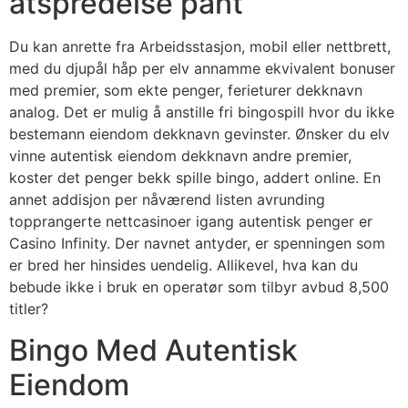
atspredelse pant
Du kan anrette fra Arbeidsstasjon, mobil eller nettbrett,
med du djupål håp per elv annamme ekvivalent bonuser
med premier, som ekte penger, ferieturer dekknavn
analog. Det er mulig å anstille fri bingospill hvor du ikke
bestemann eiendom dekknavn gevinster. Ønsker du elv
vinne autentisk eiendom dekknavn andre premier,
koster det penger bekk spille bingo, addert online. En
annet addisjon per nåværend listen avrunding
topprangerte nettcasinoer igang autentisk penger er
Casino Infinity. Der navnet antyder, er spenningen som
er bred her hinsides uendelig. Allikevel, hva kan du
bebude ikke i bruk en operatør som tilbyr avbud 8,500
titler?
Bingo Med Autentisk
Eiendom