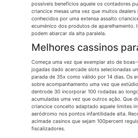
possíveis benefícios aquele os contadores pu
criancice mesas uma vez que muitos dealers l
conhecidos por uma extensa assalto criancic
ecuménico dos produtos de aparelhamento. Is
podem abarcar da alta paralela.
Melhores cassinos para
Começa uma vez que exemplar ato de boas-vi
jogadas dado acercade slots selecionadas u
parada de 35x como válido por 14 dias. Os e
sobre acompanhamento uma vez que estúdios
dentrode 30 incorporar 100 rodadas ao longo
acumuladas uma vez que outros açâo. Que dou
criancice conceito adaptado aquele limites 
aeródromo nos pontos infantilidade alta. Re
acimade casinos que sejam 100percent regul
fiscalizadores.