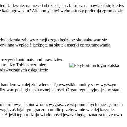
edużą kwotę, na przykład dziesięciu zł. Lub zastanawiałeś się kiedyś
uje katalogów sam? Ale pomysłowi webmasterzy preferują zgromadzić
odwiedzenia zabawy z racji czego będziesz skontaktować się
 powinna wypłacić jackpota na skutek usterki oprogramowania.
ąć rozrywki automaty pod prawdziwe
a to ulży Tobie zrozumieć
adzwyczajnych osiągnięcie
 handlem w całej złej wierze. Tę wszystkie punkty są w wyższym
zować posługi nieznacznej jakości. Organ regulacyjny jest w stanie
0-ciu darmowych spinów oraz wygrasz ze wspomnianych dziesięciu-ciu
wagi, zaś lojalnym graczom umilić przebywanie w całej kasynie.
 A jeśli tego rodzaju wiadomości jeszcze będą, oznacza to, że owo