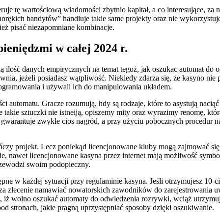
je tę wartościową wiadomości zbytnio kapitał, a co interesujące, za ni
dnorękich bandytów” handluje takie same projekty oraz nie wykorzyst
ież pisać niezapomniane kombinacje.
ieniędzmi w całej 2024 r.
zą ilość danych empirycznych na temat tegoż, jak oszukac automat do 
wnia, jeżeli posiadasz wątpliwość. Niekiedy zdarza się, że kasyno nie
programowania i używali ich do manipulowania układem.
ści automatu. Gracze rozumują, hdy są rodzaje, które to asystują naci
akie sztuczki nie istneiją, opiszemy mity oraz wyrazimy renomę, któr
 gwarantuje zwykłe cios nagród, a przy użyciu pobocznych procedur n
ńczy projekt. Lecz poniekąd licencjonowane kluby mogą zajmować się
e, nawet licencjonowane kasyna przez internet mają możliwość symboli
 przewodzi swoim podopieczny.
ępne w każdej sytuacji przy regulaminie kasyna. Jeśli otrzymujesz 1
e za zlecenie namawiać nowatorskich zawodników do zarejestrowania u
 iż wolno oszukać automaty do odwiedzenia rozrywki, wciąż utrzymuje.
od stronach, jakie pragną uprzystępniać sposoby dzięki oszukiwanie.