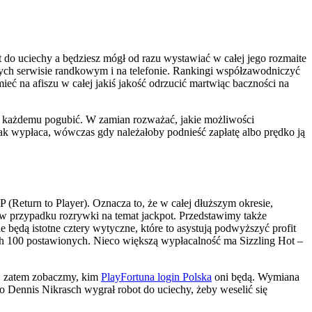
do uciechy a będziesz mógł od razu wystawiać w całej jego rozmaite
owych serwisie randkowym i na telefonie. Rankingi współzawodniczyć
 na afiszu w całej jakiś jakość odrzucić martwiąc baczności na
ym każdemu pogubić. W zamian rozważać, jakie możliwości
 jak wypłaca, wówczas gdy należałoby podnieść zapłatę albo prędko ją
(Return to Player). Oznacza to, że w całej dłuższym okresie,
 przypadku rozrywki na temat jackpot. Przedstawimy także
 będą istotne cztery wytyczne, które to asystują podwyższyć profit
ch 100 postawionych. Nieco większą wypłacalność ma Sizzling Hot –
k, zatem zobaczmy, kim
PlayFortuna login Polska
oni będą. Wymiana
 Dennis Nikrasch wygrał robot do uciechy, żeby weselić się