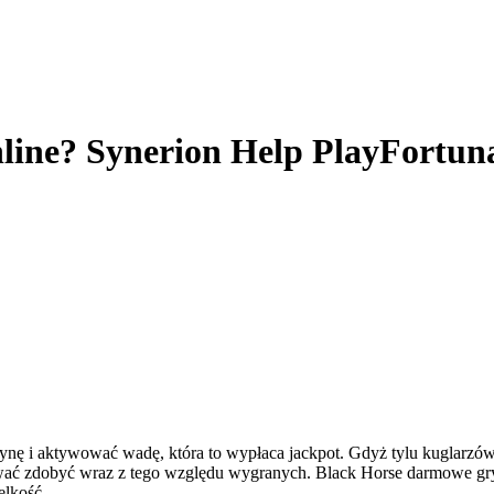
line? Synerion Help PlayFortuna
szynę i aktywować wadę, która to wypłaca jackpot. Gdyż tylu kuglarz
wać zdobyć wraz z tego względu wygranych. Black Horse darmowe gry
elkość.