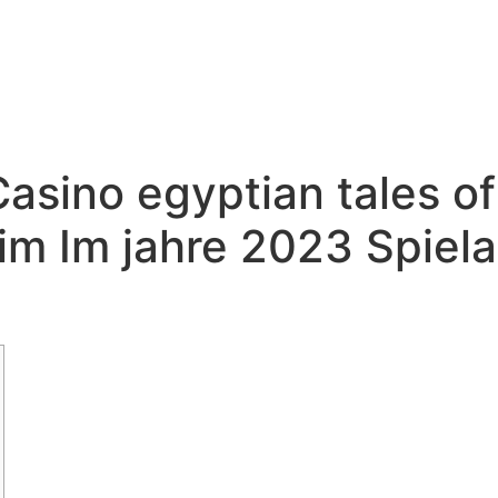
asino egyptian tales o
im Im jahre 2023 Spiel