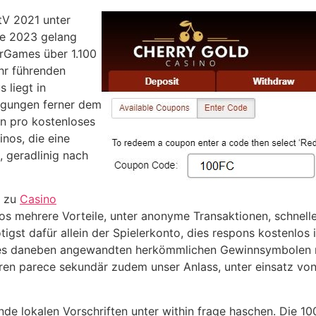
tV 2021 unter
te 2023 gelang
arGames über 1.100
ihr führenden
 liegt in
ngungen ferner dem
on pro kostenloses
nos, die eine
 geradlinig nach
z zu
Casino
os mehrere Vorteile, unter anonyme Transaktionen, schnel
tigst dafür allein der Spielerkonto, dies respons kostenlos 
eren es daneben angewandten herkömmlichen Gewinnsymbolen 
eren parece sekundär zudem unser Anlass, unter einsatz von
de lokalen Vorschriften unter within frage haschen. Die 1