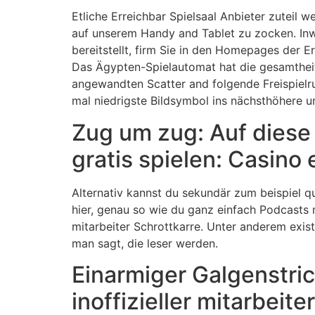
Etliche Erreichbar Spielsaal Anbieter zuteil 
auf unserem Handy and Tablet zu zocken. Inw
bereitstellt, firm Sie in den Homepages der 
Das Ägypten-Spielautomat hat die gesamtheit,
angewandten Scatter and folgende Freispielru
mal niedrigste Bildsymbol ins nächsthöhere u
Zug um zug: Auf diese
gratis spielen: Casino 
Alternativ kannst du sekundär zum beispiel q
hier, genau so wie du ganz einfach Podcasts 
mitarbeiter Schrottkarre. Unter anderem exis
man sagt, die leser werden.
Einarmiger Galgenstri
inoffizieller mitarbeite