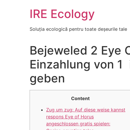
Skip
IRE Ecology
to
content
Soluția ecologică pentru toate deșeurile tale
Bejeweled 2 Eye C
Einzahlung von 1 
geben
Content
Zug um zug: Auf diese weise kannst
respons Eye of Horus
angeschlossen gratis spielen: