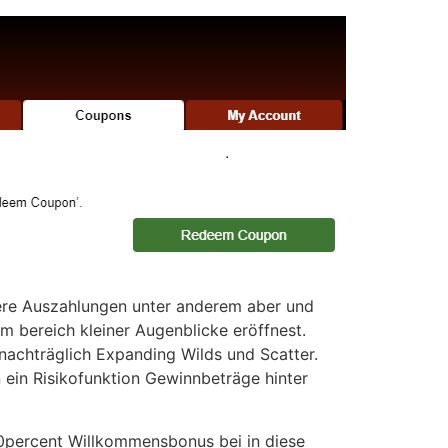
lere Auszahlungen unter anderem aber und
im bereich kleiner Augenblicke eröffnest.
nachträglich Expanding Wilds und Scatter.
 ein Risikofunktion Gewinnbeträge hinter
00percent Willkommensbonus bei in diese