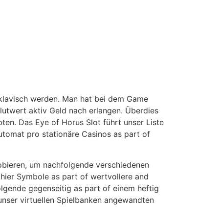
 sklavisch werden. Man hat bei dem Game
utwert aktiv Geld nach erlangen. Überdies
pten.
Das Eye of Horus Slot führt unser Liste
automat pro stationäre Casinos as part of
bieren, um nachfolgende verschiedenen
 hier Symbole as part of wertvollere and
gende gegenseitig as part of einem heftig
 unser virtuellen Spielbanken angewandten