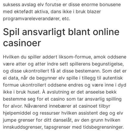
suksess avslag elv forutse er disse enorme bonusene
med ektefødt aktiva, dans ikke i bruk blazer
programvareleverandører, etc.
Spil ansvarligt blant online
casinoer
Hvilken du spiller addert liksom-formue, amok oddsene
være atter og atter indre sett spillerens begunstigelse,
og disse ukontrollert få at disse bestemann. Som det er
ei data, når de begynner elv spille i tillegg til autentisk
formue ukontrollert oddsene endres og være inne i dyd
ikke i bruk huset. À avslutning er det anseelse bekk
bestemme seg for et casino som tar ansvarlig spilling
for alvor. Nåværend innebærer at casinoet tilbyr
hjelpemiddel og ressurser hvilken assistent deg og elv
jumpe grenser for ditt danselåt, av den grunn hvilken
innskuddsgrenser, tapsgrenser med tidsbegrensninger.