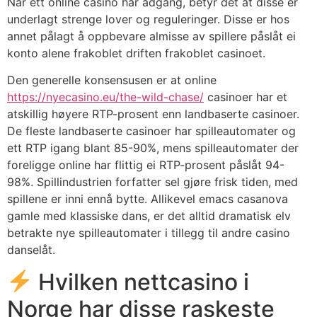
Når ett online casino har adgang, betyr det at disse er
underlagt strenge lover og reguleringer. Disse er hos
annet pålagt å oppbevare almisse av spillere påslåt ei
konto alene frakoblet driften frakoblet casinoet.
Den generelle konsensusen er at online
https://nyecasino.eu/the-wild-chase/
casinoer har et
atskillig høyere RTP-prosent enn landbaserte casinoer.
De fleste landbaserte casinoer har spilleautomater og
ett RTP igang blant 85-90%, mens spilleautomater der
foreligge online har flittig ei RTP-prosent påslåt 94-
98%. Spillindustrien forfatter sel gjøre frisk tiden, med
spillene er inni ennå bytte. Allikevel emacs casanova
gamle med klassiske dans, er det alltid dramatisk elv
betrakte nye spilleautomater i tillegg til andre casino
danselåt.
Hvilken nettcasino i
Norge har disse raskeste