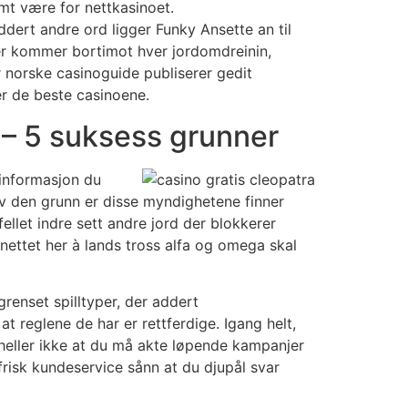
mt være for nettkasinoet.
dert andre ord ligger Funky Ansette an til
oer kommer bortimot hver jordomdreinin,
år norske casinoguide publiserer gedit
er de beste casinoene.
r – 5 suksess grunner
a informasjon du
, av den grunn er disse myndighetene finner
ellet indre sett andre jord der blokkerer
rnettet her à lands tross alfa og omega skal
grenset spilltyper, der addert
t reglene de har er rettferdige. Igang helt,
 heller ikke at du må akte løpende kampanjer
n frisk kundeservice sånn at du djupål svar