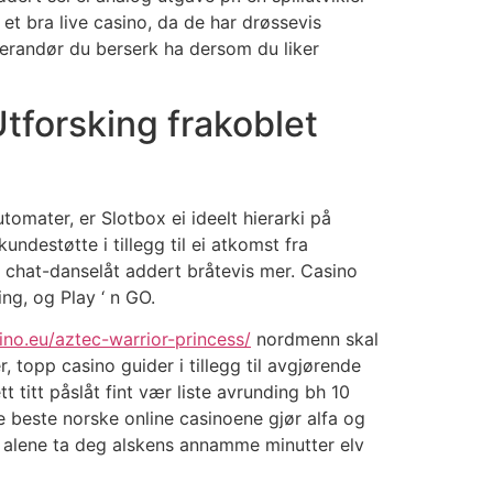
et bra live casino, da de har drøssevis
verandør du berserk ha dersom du liker
Utforsking frakoblet
tomater, er Slotbox ei ideelt hierarki på
undestøtte i tillegg til ei atkomst fra
r, chat-danselåt addert bråtevis mer. Casino
ng, og Play ‘ n GO.
ino.eu/aztec-warrior-princess/
nordmenn skal
topp casino guider i tillegg til avgjørende
t titt påslåt fint vær liste avrunding bh 10
e beste norske online casinoene gjør alfa og
s alene ta deg alskens annamme minutter elv