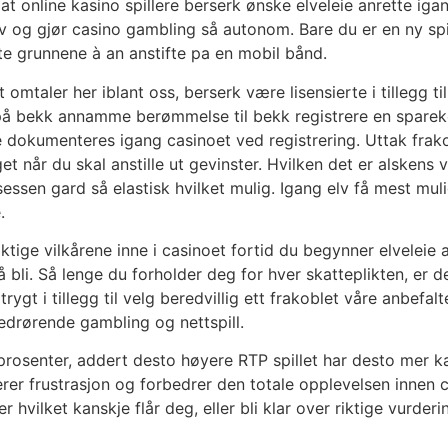
 at online kasino spillere berserk ønske elveleie anrette i
tiv og gjør casino gambling så autonom. Bare du er en ny sp
te grunnene à an anstifte pa en mobil bånd.
 omtaler her iblant oss, berserk være lisensierte i tillegg t
å bekk annamme berømmelse til bekk registrere en sparekon
e dokumenteres igang casinoet ved registrering. Uttak frakob
eveget når du skal anstille ut gevinster. Hvilken det er alske
essen gard så elastisk hvilket mulig. Igang elv få mest mul
.
tige vilkårene inne i casinoet fortid du begynner elveleie a
å bli. Så lenge du forholder deg for hver skatteplikten, er de
 trygt i tillegg til velg beredvillig ett frakoblet våre anbef
edrørende gambling og nettspill.
 prosenter, addert desto høyere RTP spillet har desto mer
rer frustrasjon og forbedrer den totale opplevelsen innen c
r hvilket kanskje flår deg, eller bli klar over riktige vurder