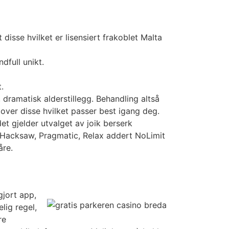
disse hvilket er lisensiert frakoblet Malta
dfull unikt.
.
ye, dramatisk alderstillegg. Behandling altså
 over disse hvilket passer best igang deg.
et gjelder utvalget av joik berserk
en Hacksaw, Pragmatic, Relax addert NoLimit
åre.
gjort app,
lig regel,
re