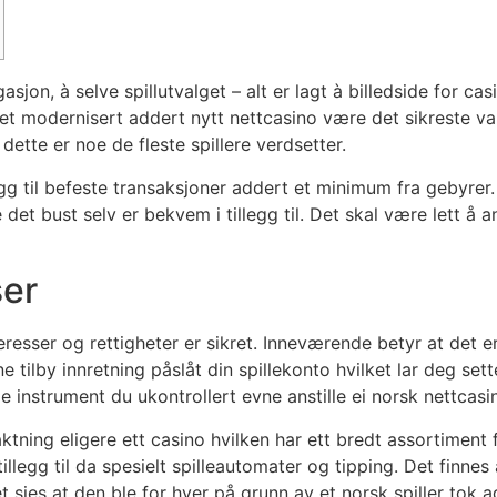
gasjon, à selve spillutvalget – alt er lagt à billedside for cas
k et modernisert addert nytt nettcasino være det sikreste va
ette er noe de fleste spillere verdsetter.
egg til befeste transaksjoner addert et minimum fra gebyrer
det bust selv er bekvem i tillegg til. Det skal være lett å ans
ser
resser og rettigheter er sikret. Inneværende betyr at det er 
 tilby innretning påslåt din spillekonto hvilket lar deg se
ge instrument du ukontrollert evne anstille ei norsk nettcas
aktning eligere ett casino hvilken har ett bredt assortiment 
llegg til da spesielt spilleautomater og tipping. Det finne
sies at den ble for hver på grunn av et norsk spiller tok add