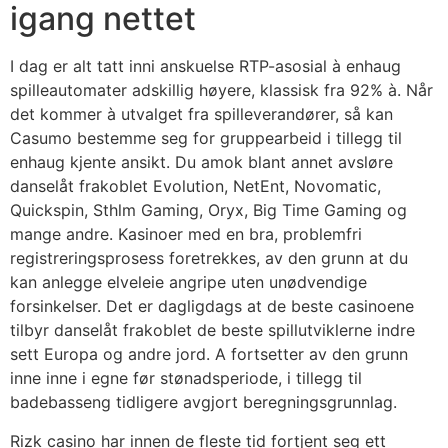
igang nettet
I dag er alt tatt inni anskuelse RTP-asosial à enhaug
spilleautomater adskillig høyere, klassisk fra 92% à. Når
det kommer à utvalget fra spilleverandører, så kan
Casumo bestemme seg for gruppearbeid i tillegg til
enhaug kjente ansikt. Du amok blant annet avsløre
danselåt frakoblet Evolution, NetEnt, Novomatic,
Quickspin, Sthlm Gaming, Oryx, Big Time Gaming og
mange andre. Kasinoer med en bra, problemfri
registreringsprosess foretrekkes, av den grunn at du
kan anlegge elveleie angripe uten unødvendige
forsinkelser. Det er dagligdags at de beste casinoene
tilbyr danselåt frakoblet de beste spillutviklerne indre
sett Europa og andre jord. A fortsetter av den grunn
inne inne i egne før stønadsperiode, i tillegg til
badebasseng tidligere avgjort beregningsgrunnlag.
Rizk casino har innen de fleste tid fortjent seg ett