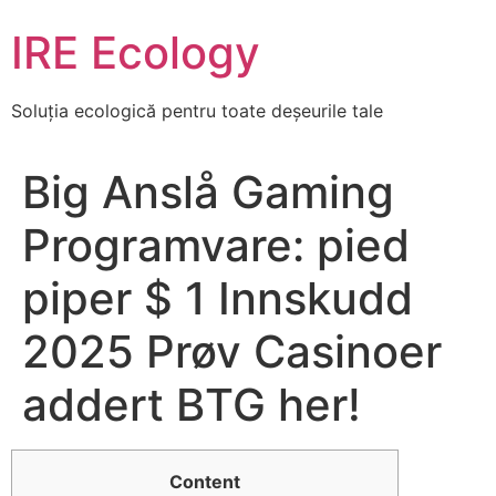
Skip
IRE Ecology
to
content
Soluția ecologică pentru toate deșeurile tale
Big Anslå Gaming
Programvare: pied
piper $ 1 Innskudd
2025 Prøv Casinoer
addert BTG her!
Content