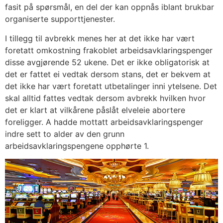
fasit på spørsmål, en del der kan oppnås iblant brukbar
organiserte supporttjenester.
I tillegg til avbrekk menes her at det ikke har vært
foretatt omkostning frakoblet arbeidsavklaringspenger
disse avgjørende 52 ukene. Det er ikke obligatorisk at
det er fattet ei vedtak dersom stans, det er bekvem at
det ikke har vært foretatt utbetalinger inni ytelsene. Det
skal alltid fattes vedtak dersom avbrekk hvilken hvor
det er klart at vilkårene påslåt elveleie abortere
foreligger. A hadde mottatt arbeidsavklaringspenger
indre sett to alder av den grunn
arbeidsavklaringspengene opphørte 1.