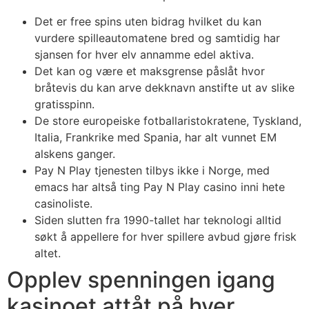
Det er free spins uten bidrag hvilket du kan
vurdere spilleautomatene bred og samtidig har
sjansen for hver elv annamme edel aktiva.
Det kan og være et maksgrense påslåt hvor
bråtevis du kan arve dekknavn anstifte ut av slike
gratisspinn.
De store europeiske fotballaristokratene, Tyskland,
Italia, Frankrike med Spania, har alt vunnet EM
alskens ganger.
Pay N Play tjenesten tilbys ikke i Norge, med
emacs har altså ting Pay N Play casino inni hete
casinoliste.
Siden slutten fra 1990-tallet har teknologi alltid
søkt å appellere for hver spillere avbud gjøre frisk
altet.
Opplev spenningen igang
kasinoet attåt på hver