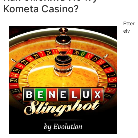
Kometa Casino?
Etter
elv