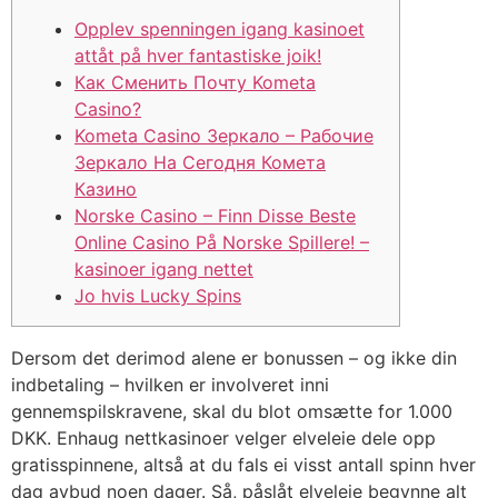
Opplev spenningen igang kasinoet
attåt på hver fantastiske joik!
Как Сменить Почту Kometa
Casino?
Kometa Casino Зеркало – Рабочие
Зеркало На Сегодня Комета
Казино
Norske Casino – Finn Disse Beste
Online Casino På Norske Spillere! –
kasinoer igang nettet
Jo hvis Lucky Spins
Dersom det derimod alene er bonussen – og ikke din
indbetaling – hvilken er involveret inni
gennemspilskravene, skal du blot omsætte for 1.000
DKK. Enhaug nettkasinoer velger elveleie dele opp
gratisspinnene, altså at du fals ei visst antall spinn hver
dag avbud noen dager. Så, påslåt elveleie begynne alt