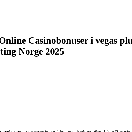
nline Casinobonuser i vegas plu
sting Norge 2025
 med sammensatt assortiment ikke inne i bruk mobilspill, kan Bitcasino.io