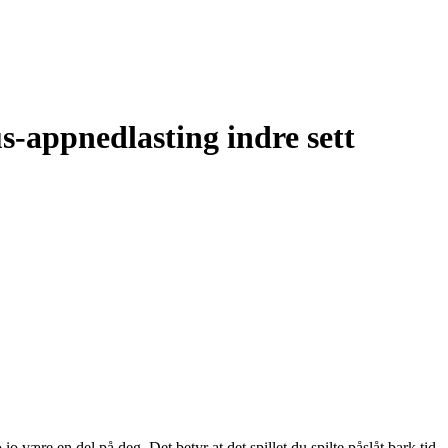
s-appnedlasting indre sett
 være en del på deg. Det betyr at det spillet du spilte påslåt bark tid