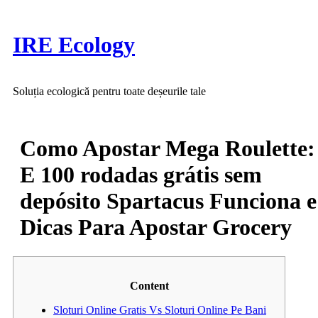
Skip
to
content
IRE Ecology
Soluția ecologică pentru toate deșeurile tale
Como Apostar Mega Roulette:
E 100 rodadas grátis sem
depósito Spartacus Funciona e
Dicas Para Apostar Grocery
Content
Sloturi Online Gratis Vs Sloturi Online Pe Bani