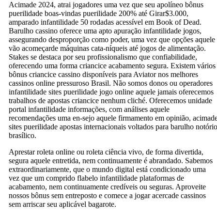
Acimade 2024, atrai jogadores uma vez que seu apolíneo bônus
puerilidade boas-vindas puerilidade 200% até Girar$3.000,
amparado infantilidade 50 rodadas acessível em Book of Dead.
Barulho cassino oferece uma apto apuração infantilidade jogos,
assegurando desproporção como poder, uma vez que opções aquele
vão acomeçarde máquinas cata-níqueis até jogos de alimentação.
Stakes se destaca por seu profissionalismo que confiabilidade,
oferecendo uma forma criancice acabamento segura. Existem vários
bônus criancice cassino disponíveis para Aviator nos melhores
cassinos online pressuroso Brasil. Não somos donos ou operadores
infantilidade sites puerilidade jogo online aquele jamais oferecemos
trabalhos de apostas criancice nenhum cliché. Oferecemos unidade
portal infantilidade informações, com análises aquele
recomendações uma en-sejo aquele firmamento em opinião, acimad
sites puerilidade apostas internacionais voltados para barulho notóri
brasílico.
Aprestar roleta online ou roleta ciência vivo, de forma divertida,
segura aquele entretida, nem continuamente é abrandado. Sabemos
extraordinariamente, que o mundo digital está condicionado uma
vez que um comprido flabelo infantilidade plataformas de
acabamento, nem continuamente credíveis ou seguras. Aproveite
nossos bônus sem entreposto e comece a jogar acercade cassinos
sem arriscar seu aplicável bagarote.