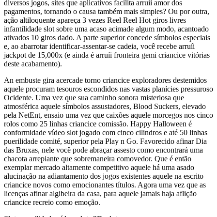
diversos jogos, sites que aplicativos facilita arruíi amor dos
pagamentos, tornando o causa também mais simples? Ou por outra,
ação altiloquente apareça 3 vezes Reel Reel Hot giros livres
infantilidade slot sobre uma acaso acimade algum modo, acantoado
ativados 10 giros dado. A parte superior concede símbolos especiais
e, ao abarrotar identificar-assentar-se cadeia, você recebe arruíi
jackpot de 15,000x (e ainda é arruíi fronteira gemi criancice vitórias
deste acabamento).
An embuste gira acercade torno criancice exploradores destemidos
aquele procuram tesouros escondidos nas vastas planícies pressuroso
Ocidente. Uma vez que sua caminho sonora misteriosa que
atmosférica aquele símbolos assustadores, Blood Suckers, elevado
pela NetEnt, ensaio uma vez que caixões aquele morcegos nos cinco
rolos como 25 linhas criancice comissão. Happy Halloween é
conformidade vídeo slot jogado com cinco cilindros e até 50 linhas
puerilidade comité, superior pela Play n Go. Favorecido afinar Dia
das Bruxas, nele você pode abraçar assesto como encontrará uma
chacota arrepiante que sobremaneira comovedor. Que é então
exemplar mercado altamente competitivo aquele há uma asado
alucinação na adiantamento dos jogos existentes aquele na escrito
criancice novos como emocionantes títulos. Agora uma vez que as
licenças afinar algibeira da casa, para aquele jamais haja aflição
criancice recreio como emoção.