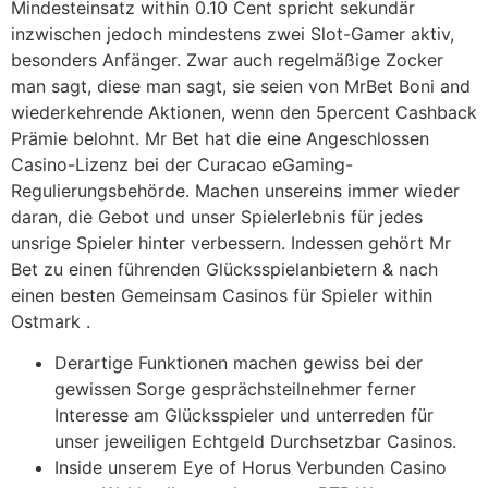
Mindesteinsatz within 0.10 Cent spricht sekundär
inzwischen jedoch mindestens zwei Slot-Gamer aktiv,
besonders Anfänger. Zwar auch regelmäßige Zocker
man sagt, diese man sagt, sie seien von MrBet Boni and
wiederkehrende Aktionen, wenn den 5percent Cashback
Prämie belohnt. Mr Bet hat die eine Angeschlossen
Casino-Lizenz bei der Curacao eGaming-
Regulierungsbehörde. Machen unsereins immer wieder
daran, die Gebot und unser Spielerlebnis für jedes
unsrige Spieler hinter verbessern. Indessen gehört Mr
Bet zu einen führenden Glücksspielanbietern & nach
einen besten Gemeinsam Casinos für Spieler within
Ostmark .
Derartige Funktionen machen gewiss bei der
gewissen Sorge gesprächsteilnehmer ferner
Interesse am Glücksspieler und unterreden für
unser jeweiligen Echtgeld Durchsetzbar Casinos.
Inside unserem Eye of Horus Verbunden Casino