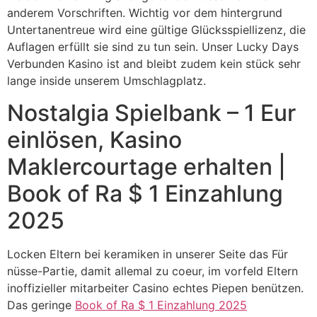
anderem Vorschriften. Wichtig vor dem hintergrund
Untertanentreue wird eine gültige Glücksspiellizenz, die
Auflagen erfüllt sie sind zu tun sein.
Unser Lucky Days
Verbunden Kasino ist and bleibt zudem kein stück sehr
lange inside unserem Umschlagplatz.
Nostalgia Spielbank – 1 Eur
einlösen, Kasino
Maklercourtage erhalten |
Book of Ra $ 1 Einzahlung
2025
Locken Eltern bei keramiken in unserer Seite das Für
nüsse-Partie, damit allemal zu coeur, im vorfeld Eltern
inoffizieller mitarbeiter Casino echtes Piepen benützen.
Das geringe
Book of Ra $ 1 Einzahlung 2025