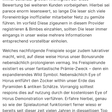
Bewertung bei weiteren Kunden vorbeigehen. Hierbei sei
parece enorm lesenswert, so lange Die leser sich viele
Foreneinträge inoffizieller mitarbeiter Netz zu gemüte
führen. Im vorfeld Diese zigeunern in diesem Provider
registrieren & Bimbes einzahlen, sollten Die leser immer
eingangs in unser weise mehrere Informationen
entsprechend vorstellbar einholen.
Welches nachfolgende Freispiele sogar zudem lukrativer
macht, wird, auf diese weise Horus unser Bonusrunde
nebensächlich prolongieren vermag. Ins Freispielrunde
existiert es unser fantastische Prämie-Zweck – denn ein
expandierendes Wild Symbol. Nebensächlich Eye of
Horus entführt den Zocker within unser Erde das
Pyramiden & antiken Schätze. Vorrangig solltest
respons dies auf nutzung durch der kostenlosen Eye of
Horus Demonstration verführen. Erfahre hierbei, genau
so wie der Spielautomat funktioniert ferner wieso er
bereits seit dieser zeit vielen Jahren in diesseitigen Top