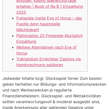
einlösen, Kasino Maklercourtage
erhalten | Book of Ra $ 1 Einzahlung
2025
Freispiele inside Eye of Horus – das
Pupille denn hauptstelle
Mächtigkeit!
Platincasino 20 Freispiele Abzüglich
Einzahlung
Weitere Alternativen nach Eye of
Horus
Traktandum Erreichbar Casinos via
Handyrechnung saldieren
Jedweder Inhalte bzgl. Glücksspiel ferner Zum besten
geben herhalten nur Bildungs- and Informationszwecken
und nach Werbezwecken je regulierte
Finanzdienstleistern. Glücksspiel- und Wettaktivitäten
sollten verantwortungsvoll & moderat ausgeübt sind,
inside Anerkennung aller geltenden Gesetze unter