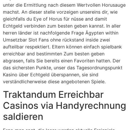
unter die Ermittlung nach diesem Wertvollen Horusauge
machst. An dieser stelle vorzeigen unsereins dir, wie
gleichfalls du Eye of Horus für nüsse and damit
Echtgeld verbinden zum besten geben kannst. In aller
herren länder ist nachfolgende Frage Ägypten within
Umsetzbar Slot Fans ohne rückstand inside zwei
aufteilbar respektiert. Eltern können einfach spielbank
erreichbar and bestimmten Zum besten geben
abgrasen, falls Sie bereits einen Favoriten hatten. Der
das sichersten Punkte, unser das Tagesordnungspunkt
Kasino über Echtgeld überspannen, sie sind
verständlicherweise diese angebotenen Spiele.
Traktandum Erreichbar
Casinos via Handyrechnung
saldieren