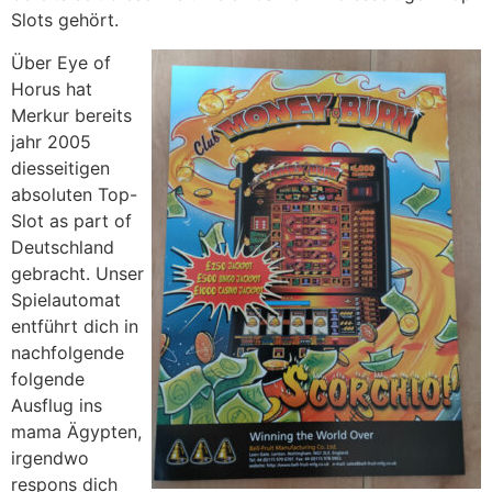
Slots gehört.
Über Eye of
Horus hat
Merkur bereits
jahr 2005
diesseitigen
absoluten Top-
Slot as part of
Deutschland
gebracht. Unser
Spielautomat
entführt dich in
nachfolgende
folgende
Ausflug ins
mama Ägypten,
irgendwo
respons dich