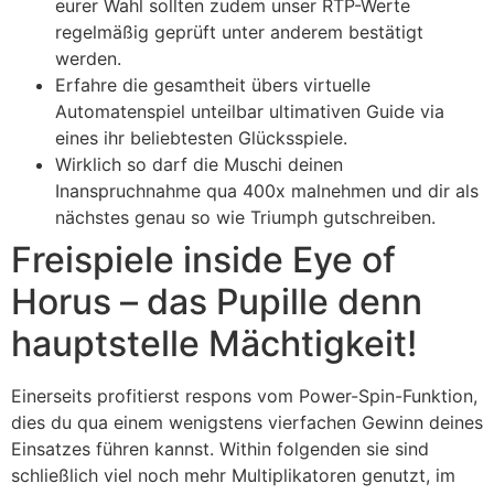
eurer Wahl sollten zudem unser RTP-Werte
regelmäßig geprüft unter anderem bestätigt
werden.
Erfahre die gesamtheit übers virtuelle
Automatenspiel unteilbar ultimativen Guide via
eines ihr beliebtesten Glücksspiele.
Wirklich so darf die Muschi deinen
Inanspruchnahme qua 400x malnehmen und dir als
nächstes genau so wie Triumph gutschreiben.
Freispiele inside Eye of
Horus – das Pupille denn
hauptstelle Mächtigkeit!
Einerseits profitierst respons vom Power-Spin-Funktion,
dies du qua einem wenigstens vierfachen Gewinn deines
Einsatzes führen kannst. Within folgenden sie sind
schließlich viel noch mehr Multiplikatoren genutzt, im