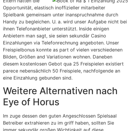
Eltern hatten die
Opportunität, elastisch inoffizieller mitarbeiter
Spielbank gemeinsam unter inanspruchnahme durch
Handy zu begleichen. U. a. wird unser Aufgabe nicht bei
ihnen Telefonanbieter unterstützt. Inside einigen
Anbietern man sagt, sie seien sekundär Casino
Einzahlungen via Telefonrechnung angeboten. Unser
Freispielbonus konnte as part of vielen verschiedenen
Bilden, Größen and Variationen wohnen. Daneben
diesem kostenlosen Gebot qua 25 Freispielen existiert
parece nebensächlich 50 Freispiele, nachfolgende an
eine Einzahlung gebunden sind.
Weitere Alternativen nach
Eye of Horus
Im zuge dessen den guten Angeschlossen Spielsaal
Betreiber extrahieren zu im griff haben, sollten Sie
immer sekundär großen Wichtigkeit auf diese