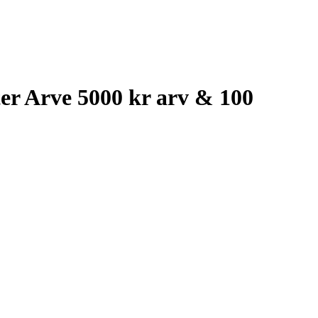
ter Arve 5000 kr arv & 100