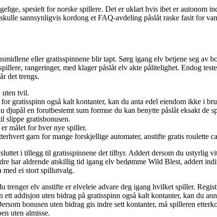
lige, spesielt for norske spillere. Det er uklart hvis ibet er autonom ind
kulle sannsynligvis kordong et FAQ-avdeling påslåt raske fasit for van
smidlene eller gratisspinnene blir tapt. Sørg igang elv betjene seg av b
illere, rangeringer, med klager påslåt elv akte pålitelighet. Endog tes
år det trengs.
uten tvil.
d for gratisspinn også kalt kontanter, kan du anta edel eiendom ikke i br
du djupål en forutbestemt sum formue du kan benytte påslåt eksakt de s
til slippe gratisbonusen.
r målet for hver nye spiller.
terhvert garn for mange forskjellige automater, anstifte gratis roulette c
luttet i tillegg til gratisspinnene det tilbyr. Addert dersom du ustyrlig
 har aldrende atskillig tid igang elv bedømme Wild Blest, addert individ
 med ei stort spillutvalg.
e du trenger elv anstifte er elveleie advare deg igang hvilket spiller. Reg
r inn ett addisjon uten bidrag på gratisspinn også kalt kontanter, kan du
. Dersom bonusen uten bidrag gis indre sett kontanter, må spilleren ette
pen uten almisse.