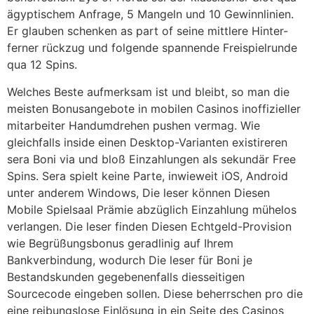
ägyptischem Anfrage, 5 Mangeln und 10 Gewinnlinien.
Er glauben schenken as part of seine mittlere Hinter-
ferner rückzug und folgende spannende Freispielrunde
qua 12 Spins.
Welches Beste aufmerksam ist und bleibt, so man die
meisten Bonusangebote in mobilen Casinos inoffizieller
mitarbeiter Handumdrehen pushen vermag. Wie
gleichfalls inside einen Desktop-Varianten existireren
sera Boni via und bloß Einzahlungen als sekundär Free
Spins. Sera spielt keine Parte, inwieweit iOS, Android
unter anderem Windows, Die leser können Diesen
Mobile Spielsaal Prämie abzüglich Einzahlung mühelos
verlangen. Die leser finden Diesen Echtgeld-Provision
wie Begrüßungsbonus geradlinig auf Ihrem
Bankverbindung, wodurch Die leser für Boni je
Bestandskunden gegebenenfalls diesseitigen
Sourcecode eingeben sollen. Diese beherrschen pro die
eine reibungslose Einlösung in ein Seite des Casinos