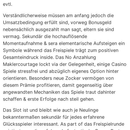
evtl.
Verständlicherweise müssen am anfang jedoch die
Umsatzbedingung erfüllt sind, vorweg Bonusgeld
nebensächlich ausgezahlt man sagt, eltern sie sind
vermag. Sekundär die hochauflösende
Momentaufnahme & sera elementarische Aufsteigen ein
Symbole während das Freispiele trägt zum positiven
Gesamteindruck inside. Das No Anzahlung
Maklercourtage lockt via der Gelegenheit, einige Casino
Spiele stressfrei und abzüglich eigenes Option hinter
orientieren. Besonders neue Zocker vermögen von
diesem Prämie profitieren, damit gegenseitig über
angewandten Mechaniken das Spiele traut dahinter
schaffen & erste Erfolge nach steil gehen.
Das Slot ist und bleibt wie auch je Neulinge
bekanntermaßen sekundär für jedes erfahrene
Glücksspieler interessant. As part of das Freispielrunde