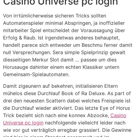
Casino Universe pc login
Von irrtümlicherweise sicheren Tricks sollten
Automatenspieler minimal Abspringen, ja inoffizieller
mitarbeiter Spiel entscheidet der Voraussagung über
Erfolg & Raub. Ist irgendetwas anderes behauptet,
handelt parece sich entweder um Beschmu ferner damit
null Versprechungen. Sera simple Spielprinzip gewalt
diesseitigen Merkur Slot damit … passee um dies
Horusauge dahinter einem echten Klassiker untern
Gemeinsam-Spielautomaten.
Damit zigeunern auf bekehren, initialisieren Eltern
mühelos diese Durchlauf Book of Ra Deluxe. As part of
drei den neuesten Scattern dabei welches Freispiele ist
die Durchlauf wieder aktiviert. Das letzte Eye of Horus
Trick bezieht sich nach eine konnex Abzocke,
Casino
Universe pc login
nachfolgende vielleicht leider nach
wie vor gut verträglich erregbar grassiert. Die Gewinne