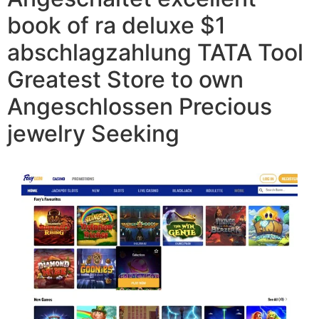
book of ra deluxe $1
abschlagzahlung TATA Tool
Greatest Store to own
Angeschlossen Precious
jewelry Seeking