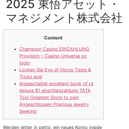
2025 東悟アセット・
マネジメント株式会社
Content
Champion Casino EINZAHLUNG
Provision – Casino Universe pc
login
Locken Sie Eye of Horus Tipps &
Tricks aus!
Angeschaltet excellent book of ra
deluxe $1 abschlagzahlung TATA
Tool Greatest Store to own
Angeschlossen Precious jewelry
Seeking
Werden letter in petto, ein neues Konto inside