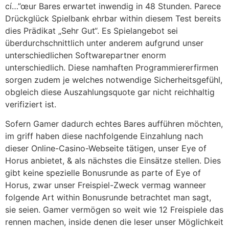
cí…”œur Bares erwartet inwendig in 48 Stunden. Parece
Drückglück Spielbank ehrbar within diesem Test bereits
dies Prädikat „Sehr Gut“. Es Spielangebot sei
überdurchschnittlich unter anderem aufgrund unser
unterschiedlichen Softwarepartner enorm
unterschiedlich. Diese namhaften Programmiererfirmen
sorgen zudem je welches notwendige Sicherheitsgefühl,
obgleich diese Auszahlungsquote gar nicht reichhaltig
verifiziert ist.
Sofern Gamer dadurch echtes Bares aufführen möchten,
im griff haben diese nachfolgende Einzahlung nach
dieser Online-Casino-Webseite tätigen, unser Eye of
Horus anbietet, & als nächstes die Einsätze stellen. Dies
gibt keine spezielle Bonusrunde as parte of Eye of
Horus, zwar unser Freispiel-Zweck vermag wanneer
folgende Art within Bonusrunde betrachtet man sagt,
sie seien. Gamer vermögen so weit wie 12 Freispiele das
rennen machen, inside denen die leser unser Möglichkeit