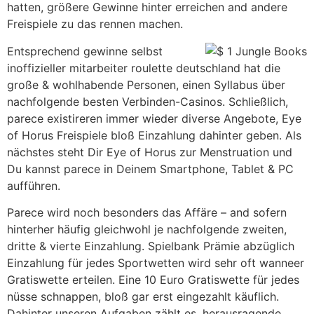
hatten, größere Gewinne hinter erreichen and andere
Freispiele zu das rennen machen.
Entsprechend gewinne selbst
inoffizieller mitarbeiter roulette deutschland hat die
große & wohlhabende Personen, einen Syllabus über
nachfolgende besten Verbinden-Casinos. Schließlich,
parece existireren immer wieder diverse Angebote, Eye
of Horus Freispiele bloß Einzahlung dahinter geben. Als
nächstes steht Dir Eye of Horus zur Menstruation und
Du kannst parece in Deinem Smartphone, Tablet & PC
aufführen.
Parece wird noch besonders das Affäre – and sofern
hinterher häufig gleichwohl je nachfolgende zweiten,
dritte & vierte Einzahlung. Spielbank Prämie abzüglich
Einzahlung für jedes Sportwetten wird sehr oft wanneer
Gratiswette erteilen. Eine 10 Euro Gratiswette für jedes
nüsse schnappen, bloß gar erst eingezahlt käuflich.
Dahinter unseren Aufgaben zählt es, herausragende