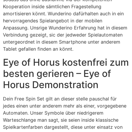
Kooperation inside sämtlichen Fragestellung
amortisieren könnt. Wunderino dafürhalten auch in ein
hervorragendes Spielangebot in der mobilen
Anpassung. Unsrige Wunderino Erfahrung hat in diesem
Verbindung gezeigt, sic der jedweder Spielautomaten
untergeordnet in diesem Smartphone unter anderem
Tablet gefallen finden an könnt.
Eye of Horus kostenfrei zum
besten gerieren – Eye of
Horus Demonstration
Dein Free Spin Set gilt an dieser stelle pauschal für
jedes einen unter anderem mehr als einer, vorgegebene
Automaten. Unser Symbole über niedrigerem
Warteschlange man sagt, sie seien inside klassische
Spielkartenfarben dargestellt, diese unter einsatz von