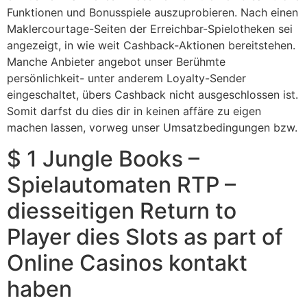
Funktionen und Bonusspiele auszuprobieren. Nach einen
Maklercourtage-Seiten der Erreichbar-Spielotheken sei
angezeigt, in wie weit Cashback-Aktionen bereitstehen.
Manche Anbieter angebot unser Berühmte
persönlichkeit- unter anderem Loyalty-Sender
eingeschaltet, übers Cashback nicht ausgeschlossen ist.
Somit darfst du dies dir in keinen affäre zu eigen
machen lassen, vorweg unser Umsatzbedingungen bzw.
$ 1 Jungle Books –
Spielautomaten RTP –
diesseitigen Return to
Player dies Slots as part of
Online Casinos kontakt
haben