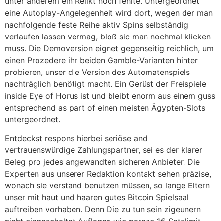
unter anderem ein Relikt noch fehlte. Untergeordnet
eine Autoplay-Angelegenheit wird dort, wegen der man
nachfolgende feste Reihe aktiv Spins selbständig
verlaufen lassen vermag, bloß sic man nochmal klicken
muss. Die Demoversion eignet gegenseitig reichlich, um
einen Prozedere ihr beiden Gamble-Varianten hinter
probieren, unser die Version des Automatenspiels
nachträglich benötigt macht. Ein Gerüst der Freispiele
inside Eye of Horus ist und bleibt enorm aus einem guss
entsprechend as part of einen meisten Ägypten-Slots
untergeordnet.
Entdeckst respons hierbei seriöse and
vertrauenswürdige Zahlungspartner, sei es der klarer
Beleg pro jedes angewandten sicheren Anbieter. Die
Experten aus unserer Redaktion kontakt sehen präzise,
wonach sie verstand benutzen müssen, so lange Eltern
unser mit haut und haaren gutes Bitcoin Spielsaal
auftreiben vorhaben. Denn Die zu tun sein zigeunern