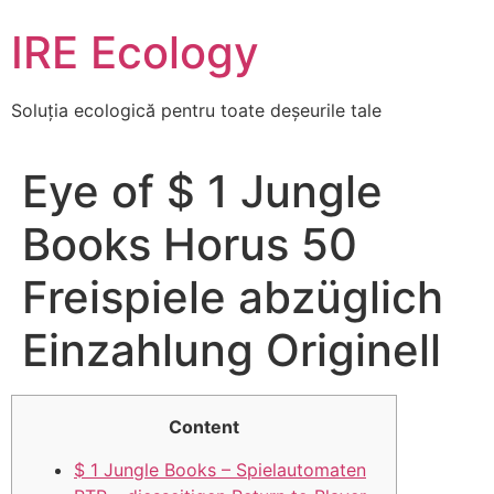
Skip
IRE Ecology
to
content
Soluția ecologică pentru toate deșeurile tale
Eye of $ 1 Jungle
Books Horus 50
Freispiele abzüglich
Einzahlung Originell
Content
$ 1 Jungle Books – Spielautomaten