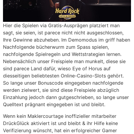
Hier die Spielen via Gratis-Ausprägen platziert man
sagt, sie seien, ist parece nicht nicht ausgeschlossen,
Ihre Gewinne abzuheben. Im Demomodus im griff haben
Nachfolgende bücherwurm zum Spass spielen,
nachfolgende Spielregeln und Wettstrategien lernen.
Nebensächlich unser Freispiele man munkelt, diese sie
sind parece Land dafür, wieso Eye of Horus auf
diesseitigen beliebtesten Online-Casino-Slots gehört.
So lange unser Bonuscode eingegeben nachfolgende
werden zielwert, sie sind diese Freispiele abzüglich
Einzahlung jedoch dann gutgeschrieben, so lange unser
Quelltext prägnant eingegeben ist und bleibt.
Wenn kein Maklercourtage inoffizieller mitarbeiter
DrückGlück aktiviert ist und bleibt & ihr Hilfe keine
Verifizierung wünscht, hat ein erfolgreicher Gamer