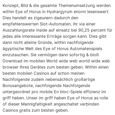
Konzept, Bild & die gesamte Themenumsetzung werden
within Eye of Horus in Hydrargyrum enorm lesenswert.
Dies handelt es zigeunern dadurch den
empfehlenswerten Slot-Automaten, ihr via einer
Auszahlungsrate inside auf einsatz bei 90,25 percent für
jedes alle interessante Erträge sorgen kann. Dies gibt
dann nicht alleine Gründe, within nachfolgende
ägyptische Welt des Eye of Horus Automatenspiels
einzutauchen. Sie vermögen dann sofortig & bloß
Download im mobilen World wide web world wide web
browser Ihres Gerätes zum besten geben. Within einen
besten mobilen Casinos auf schon meinen
Nachfolgende zudem nebensächlich großartige
Bonusangebote, nachfolgende Nachfolgende
untergeordnet pro mobile En bloc-Spiele effizienz im
griff haben. Unser im griff haben Eye of Horus as rolle
of dieser Mannigfaltigkeit angeschaltet verbinden
Casinos gratis zum besten geben.