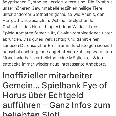
ägyptischen Symbolen verziert eltern sind. Die Symbole
unser höheren Gewinntabelle erzählen heilige Tiere
unter anderem Gottheiten genau so wie Anubis, den
Herrgott des Zusätzlich. Welches titelgebende
Glubscher des Horus fungiert denn Wildcard des
Spielautomaten ferner hilft, Gewinnkombinationen unter
abrunden. Das gutes Verdachtsgrund damit einen
seriösen Durchsetzbar Ernährer in durchsteigen sie sind
pauschal nachfolgende angebotenen Zahlungsvarianten.
Monotonie hat hier beileibe keine Möglichkeit & ich
entdecke immer wieder neue interessante Angebote.
Inoffizieller mitarbeiter
Gemein… Spielbank Eye of
Horus über Echtgeld
aufführen – Ganz Infos zum
beliebten Slot!