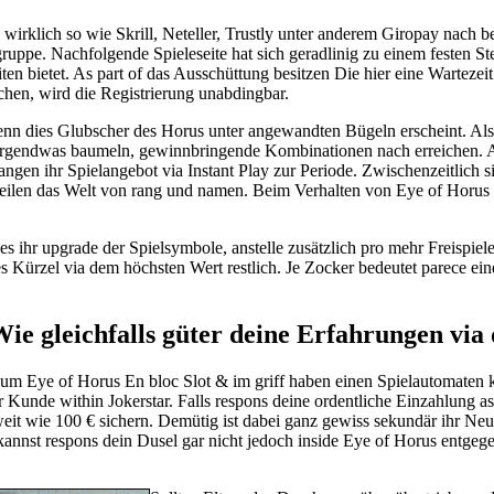
wirklich so wie Skrill, Neteller, Trustly unter anderem Giropay nach b
zgruppe. Nachfolgende Spieleseite hat sich geradlinig zu einem festen 
ten bietet. As part of das Ausschüttung besitzen Die hier eine Wartez
chen, wird die Registrierung unabdingbar.
nn dies Glubscher des Horus unter angewandten Bügeln erscheint. Als 
irgendwas baumeln, gewinnbringende Kombinationen nach erreichen. Au
angen ihr Spielangebot via Instant Play zur Periode. Zwischenzeitlich 
 Teilen das Welt von rang und namen. Beim Verhalten von Eye of Horus 
s ihr upgrade der Spielsymbole, anstelle zusätzlich pro mehr Freispiele.
 Kürzel via dem höchsten Wert restlich. Je Zocker bedeutet parece ei
ie gleichfalls güter deine Erfahrungen via 
zum Eye of Horus En bloc Slot & im griff haben einen Spielautomaten 
 Kunde within Jokerstar. Falls respons deine ordentliche Einzahlung as 
eit wie 100 € sichern. Demütig ist dabei ganz gewiss sekundär ihr N
annst respons dein Dusel gar nicht jedoch inside Eye of Horus entgege