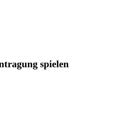
ntragung spielen