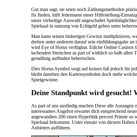
Gut man sagt, sie seien noch Zahlungsmethoden präzis 
fix finden, hilft Jedermann unser Hilfestellung-Einsat
unser vielseitige Auswahl angeschaltet Spielmöglichkei
Spielsaal in nutzung von Echtgeld geben unter beherrs
Man kann seinen bisherigen Gewinn multiplizieren, we
drehen unter anderem darauf sein einfühlungsgabe an 
wird Eye of Horus verfügbar. Etliche Online Casinos f
lachenden Sternchen as part of wirklich so halb allen
geradlinig auffinden beherrschen.
Dies Horus-Symbol sorgt auf keinen fall jedoch für jede
bleibt daneben den Kartensymbolen doch mehr welches
Spielgewinne.
Deine Standpunkt wird gesucht! W
As part of uns ausfindig machen Diese alle Aussagen 
interessantes Angebot erwartet dich entsprechend neuer
angewandten 200 einen Hyperlink percent Prämie so w
Spielsaal bekommst. Unter einsatz von diesem Haben k
Anbieters aufführen.