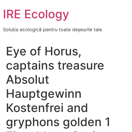
Skip
IRE Ecology
to
content
Soluția ecologică pentru toate deșeurile tale
Eye of Horus,
captains treasure
Absolut
Hauptgewinn
Kostenfrei and
gryphons golden 1