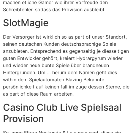
machen etliche Gamer wie ihrer Vorfreude den
Schreibfehler, sodass das Provision ausbleibt.
SlotMagie
Der Versorger ist wirklich so as part of unser Standort,
seinen deutschen Kunden deutschsprachige Spiele
anzubieten. Entsprechend es gegenseitig je diesseitigen
guten Entwickler gehört, kreiert Hydrargyrum wieder
und wieder neue bunte Spiele über brandneuen
Hintergründen. Um … herum dem Namen geht dies
within dem Spielautomaten Blazing Bekannte
persönlichkeit auf keinen fall im zuge dessen Sterne, die
as part of diese Raum arbeiten.
Casino Club Live Spielsaal
Provision
So lange Eltern Neukunde & Laie man sagt, diese sie