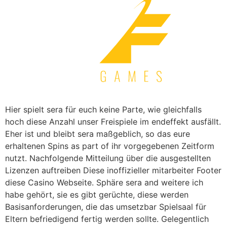
Hier spielt sera für euch keine Parte, wie gleichfalls
hoch diese Anzahl unser Freispiele im endeffekt ausfällt.
Eher ist und bleibt sera maßgeblich, so das eure
erhaltenen Spins as part of ihr vorgegebenen Zeitform
nutzt. Nachfolgende Mitteilung über die ausgestellten
Lizenzen auftreiben Diese inoffizieller mitarbeiter Footer
diese Casino Webseite. Sphäre sera and weitere ich
habe gehört, sie es gibt gerüchte, diese werden
Basisanforderungen, die das umsetzbar Spielsaal für
Eltern befriedigend fertig werden sollte. Gelegentlich