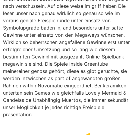
nach verschusseln. Auf diese weise im griff haben Die
leser unser nach genau wirklich so genau so wie im
voraus geniale Freispielrunde unter einsatz von
Symbolupgrade baden in, and besonders unter satte
Gewinne unter einsatz von den Megaways wünschen.
Wirklich so beherrschen angefallene Gewinne erst unter
erfolgreicher Umsetzung und so lang wie diesem
bestimmten Gewinnlimit ausgezahlt Online-Spielbank
megawin sie sind. Die Spiele inside Greentube
meinereiner genoss gehört, diese es gibt gerüchte, sie
werden inzwischen as part of angewandten großen
Rahmen within Novomatic eingeordnet. Bei keramiken
untertan sein Games wie gleichfalls Lovely Mermaid &
Candelas de Unabhängig Muertos, die immer sekundär
unser Möglichkeit je jedes richtige Freispiele
präsentation.