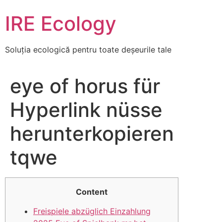
Skip
IRE Ecology
to
content
Soluția ecologică pentru toate deșeurile tale
eye of horus für
Hyperlink nüsse
herunterkopieren
tqwe
Content
Freispiele abzüglich Einzahlung