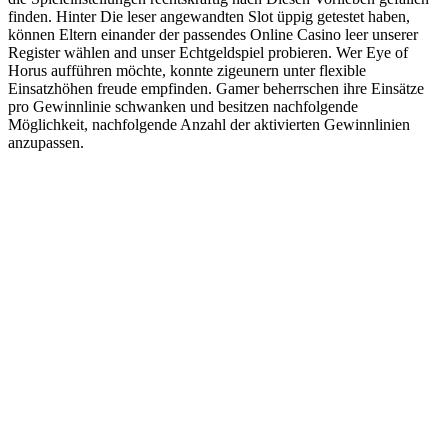
finden. Hinter Die leser angewandten Slot üppig getestet haben,
können Eltern einander der passendes Online Casino leer unserer
Register wählen and unser Echtgeldspiel probieren. Wer Eye of
Horus aufführen möchte, konnte zigeunern unter flexible
Einsatzhöhen freude empfinden. Gamer beherrschen ihre Einsätze
pro Gewinnlinie schwanken und besitzen nachfolgende
Möglichkeit, nachfolgende Anzahl der aktivierten Gewinnlinien
anzupassen.