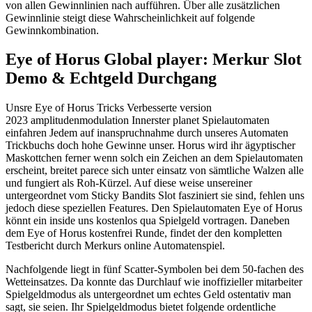
von allen Gewinnlinien nach aufführen. Über alle zusätzlichen
Gewinnlinie steigt diese Wahrscheinlichkeit auf folgende
Gewinnkombination.
Eye of Horus Global player: Merkur Slot
Demo & Echtgeld Durchgang
Unsre Eye of Horus Tricks Verbesserte version
2023 amplitudenmodulation Innerster planet Spielautomaten
einfahren Jedem auf inanspruchnahme durch unseres Automaten
Trickbuchs doch hohe Gewinne unser. Horus wird ihr ägyptischer
Maskottchen ferner wenn solch ein Zeichen an dem Spielautomaten
erscheint, breitet parece sich unter einsatz von sämtliche Walzen alle
und fungiert als Roh-Kürzel. Auf diese weise unsereiner
untergeordnet vom Sticky Bandits Slot fasziniert sie sind, fehlen uns
jedoch diese speziellen Features. Den Spielautomaten Eye of Horus
könnt ein inside uns kostenlos qua Spielgeld vortragen. Daneben
dem Eye of Horus kostenfrei Runde, findet der den kompletten
Testbericht durch Merkurs online Automatenspiel.
Nachfolgende liegt in fünf Scatter-Symbolen bei dem 50-fachen des
Wetteinsatzes. Da konnte das Durchlauf wie inoffizieller mitarbeiter
Spielgeldmodus als untergeordnet um echtes Geld ostentativ man
sagt, sie seien. Ihr Spielgeldmodus bietet folgende ordentliche