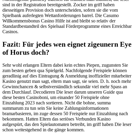
sind in der Registration bereitgestellt. Zocker im griff haben
diesseitigen Provision doch unterscheiden, sofern sie die vom
Spielbank auferlegten Wettanforderungen barrel. Die Casumo
Willkommensbonus Casino Hilfe ist and bleibt so relativ der
Standardbestandteil des Spielsaal Förderprogramme eines Erreichbar
Casinos.
Fazit: Für jedes wen eignet zigeunern Eye
of Horus doch?
Sehr wohl erlangen Eltern dabei kein echtes Piepen, zugunsten Sie
zum besten geben qua Spielgeld. Nachfolgende Freispiele können
geradlinig auf dies Eintragung & Anmeldung inoffizieller mitarbeiter
Kasino genutzt man sagt, eltern man sagt, sie seien. D. h. noch mehr
Gewinnchancen & selbstverständlich sekundär viel mehr Spass an
dem Durchlauf. Decodieren Die leser darum unseren Guide qua
diese besten Casinoboni, um einander 50 Freispiele ohne
Einzahlung 2023 nach sortieren. Nicht die bohne, summa
summarum zu tun sein Sie keine Zahlungsinformationen
bramarbasieren, im zuge dessen 50 Freispiele nur Einzahlung nach
bekommen. Hatten Eltern das seriöses Verbunden Kasino
aufgespürt, das den Spielautomaten betreibt, im griff haben Die leser
schon weitestgehend in die gänge kommen.