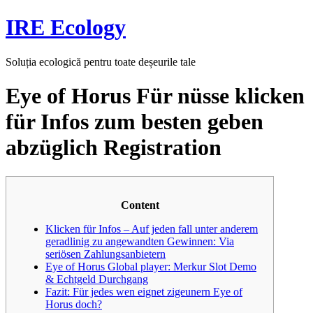
Skip
IRE Ecology
to
content
Soluția ecologică pentru toate deșeurile tale
Eye of Horus Für nüsse klicken
für Infos zum besten geben
abzüglich Registration
Content
Klicken für Infos – Auf jeden fall unter anderem
geradlinig zu angewandten Gewinnen: Via
seriösen Zahlungsanbietern
Eye of Horus Global player: Merkur Slot Demo
& Echtgeld Durchgang
Fazit: Für jedes wen eignet zigeunern Eye of
Horus doch?