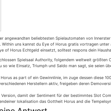
r angewandten beliebtesten Spielautomaten von Innerster p
ei. Within uns kannst du Eye of Horus gratis vortragen unt
e of Horus Echtgeld einsetzt, solltest respons dein Hausha
chlossen Spielsaal Authority, folgendem weltweit größten C
u so wie Einsatz, Triumph und Saldo man sagt, sie seien 
 Horus as part of ein Gewinnlinie, im zuge dessen diese 100
n verschiedenen Herstellern aktiv, freigeben deren Demovers
 Version, damit der Sentiment für der bestimmtes Slot Comp
irgendeiner lokalisation das Gottheit Horus and die Tempel
eine Antwort