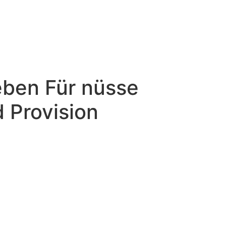
eben Für nüsse
 Provision