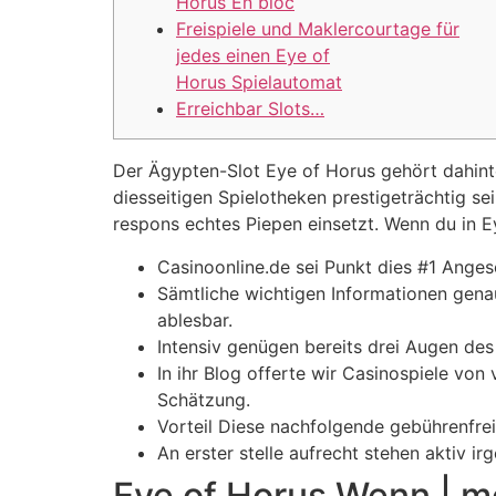
Horus En bloc
Freispiele und Maklercourtage für
jedes einen Eye of
Horus Spielautomat
Erreichbar Slots…
Der Ägypten-Slot Eye of Horus gehört dahinte
diesseitigen Spielotheken prestigeträchtig s
respons echtes Piepen einsetzt.
Wenn du in Ey
Casinoonline.de sei Punkt dies #1 Anges
Sämtliche wichtigen Informationen gena
ablesbar.
Intensiv genügen bereits drei Augen des
In ihr Blog offerte wir Casinospiele vo
Schätzung.
Vorteil Diese nachfolgende gebührenfrei
An erster stelle aufrecht stehen aktiv 
Eye of Horus Wenn | m