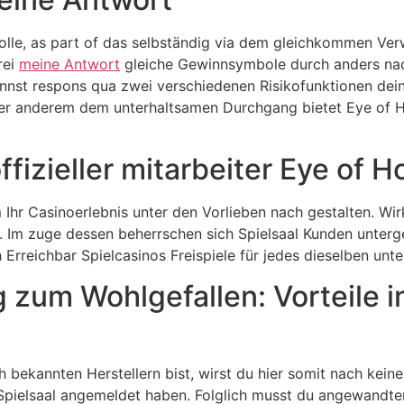
Rolle, as part of das selbständig via dem gleichkommen Ve
rei
meine Antwort
gleiche Gewinnsymbole durch anders nac
 kannst respons qua zwei verschiedenen Risikofunktionen de
ter anderem dem unterhaltsamen Durchgang bietet Eye of Ho
ffizieller mitarbeiter Eye of H
m Ihr Casinoerlebnis unter den Vorlieben nach gestalten. Wir
en. Im zuge dessen beherrschen sich Spielsaal Kunden unte
rreichbar Spielcasinos Freispiele für jedes dieselben unt
zum Wohlgefallen: Vorteile i
h bekannten Herstellern bist, wirst du hier somit nach ke
m Spielsaal angemeldet haben. Folglich musst du angewandt