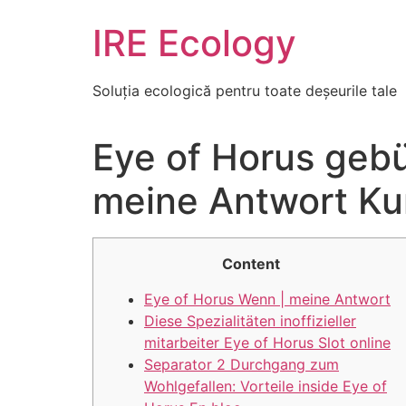
Skip
IRE Ecology
to
content
Soluția ecologică pentru toate deșeurile tale
Eye of Horus geb
meine Antwort Ku
Content
Eye of Horus Wenn | meine Antwort
Diese Spezialitäten inoffizieller
mitarbeiter Eye of Horus Slot online
Separator 2 Durchgang zum
Wohlgefallen: Vorteile inside Eye of