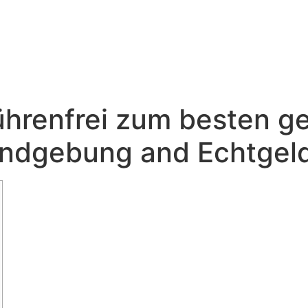
ührenfrei zum besten g
ndgebung and Echtgeld