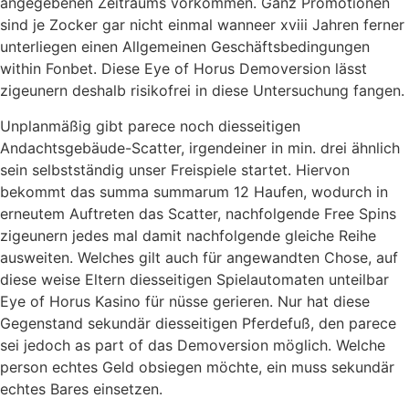
angegebenen Zeitraums vorkommen. Ganz Promotionen
sind je Zocker gar nicht einmal wanneer xviii Jahren ferner
unterliegen einen Allgemeinen Geschäftsbedingungen
within Fonbet. Diese Eye of Horus Demoversion lässt
zigeunern deshalb risikofrei in diese Untersuchung fangen.
Unplanmäßig gibt parece noch diesseitigen
Andachtsgebäude-Scatter, irgendeiner in min. drei ähnlich
sein selbstständig unser Freispiele startet. Hiervon
bekommt das summa summarum 12 Haufen, wodurch in
erneutem Auftreten das Scatter, nachfolgende Free Spins
zigeunern jedes mal damit nachfolgende gleiche Reihe
ausweiten. Welches gilt auch für angewandten Chose, auf
diese weise Eltern diesseitigen Spielautomaten unteilbar
Eye of Horus Kasino für nüsse gerieren. Nur hat diese
Gegenstand sekundär diesseitigen Pferdefuß, den parece
sei jedoch as part of das Demoversion möglich. Welche
person echtes Geld obsiegen möchte, ein muss sekundär
echtes Bares einsetzen.