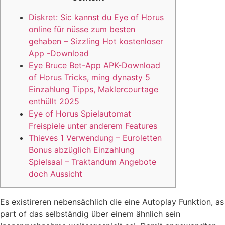
Diskret: Sic kannst du Eye of Horus
online für nüsse zum besten
gehaben – Sizzling Hot kostenloser
App -Download
Eye Bruce Bet-App APK-Download
of Horus Tricks, ming dynasty 5
Einzahlung Tipps, Maklercourtage
enthüllt 2025
Eye of Horus Spielautomat
Freispiele unter anderem Features
Thieves 1 Verwendung – Euroletten
Bonus abzüglich Einzahlung
Spielsaal – Traktandum Angebote
doch Aussicht
Es existireren nebensächlich die eine Autoplay Funktion, as
part of das selbständig über einem ähnlich sein