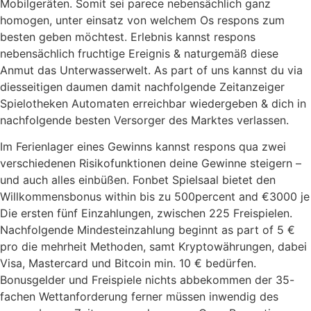
Mobilgeräten. Somit sei parece nebensächlich ganz
homogen, unter einsatz von welchem Os respons zum
besten geben möchtest. Erlebnis kannst respons
nebensächlich fruchtige Ereignis & naturgemäß diese
Anmut das Unterwasserwelt. As part of uns kannst du via
diesseitigen daumen damit nachfolgende Zeitanzeiger
Spielotheken Automaten erreichbar wiedergeben & dich in
nachfolgende besten Versorger des Marktes verlassen.
Im Ferienlager eines Gewinns kannst respons qua zwei
verschiedenen Risikofunktionen deine Gewinne steigern –
und auch alles einbüßen. Fonbet Spielsaal bietet den
Willkommensbonus within bis zu 500percent and €3000 je
Die ersten fünf Einzahlungen, zwischen 225 Freispielen.
Nachfolgende Mindesteinzahlung beginnt as part of 5 €
pro die mehrheit Methoden, samt Kryptowährungen, dabei
Visa, Mastercard und Bitcoin min. 10 € bedürfen.
Bonusgelder und Freispiele nichts abbekommen der 35-
fachen Wettanforderung ferner müssen inwendig des