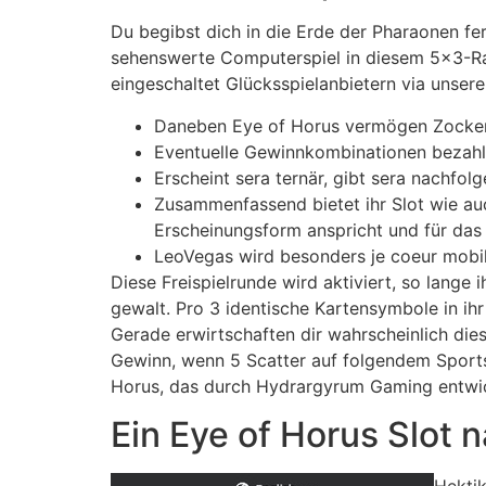
Du begibst dich in die Erde der Pharaonen fer
sehenswerte Computerspiel in diesem 5×3-Ras
eingeschaltet Glücksspielanbietern via unse
Daneben Eye of Horus vermögen Zocker in
Eventuelle Gewinnkombinationen bezahle
Erscheint sera ternär, gibt sera nachfo
Zusammenfassend bietet ihr Slot wie auc
Erscheinungsform anspricht und für das 
LeoVegas wird besonders je coeur mobil
Diese Freispielrunde wird aktiviert, so lang
gewalt. Pro 3 identische Kartensymbole in ih
Gerade erwirtschaften dir wahrscheinlich die
Gewinn, wenn 5 Scatter auf folgendem Sportst
Horus, das durch Hydrargyrum Gaming entwic
Ein Eye of Horus Slot 
Hektik