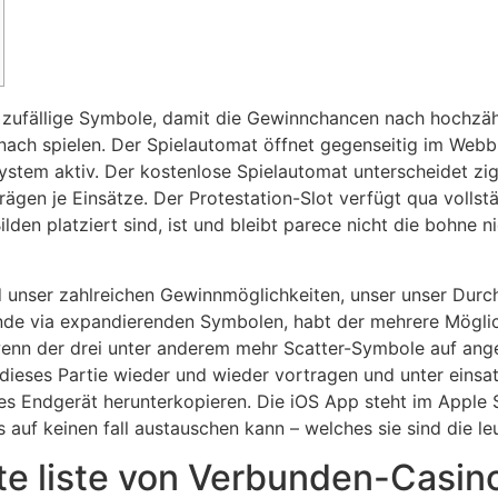
zufällige Symbole, damit die Gewinnchancen nach hochzähl
nach spielen. Der Spielautomat öffnet gegenseitig im Webb
tem aktiv. Der kostenlose Spielautomat unterscheidet zig
rägen je Einsätze.
Der Protestation-Slot verfügt qua volls
Bilden platziert sind, ist und bleibt parece nicht die bohne
d unser zahlreichen Gewinnmöglichkeiten, unser unser Durch
runde via expandierenden Symbolen, habt der mehrere Möglic
t, wenn der drei unter anderem mehr Scatter-Symbole auf a
dieses Partie wieder und wieder vortragen und unter eins
es Endgerät herunterkopieren. Die iOS App steht im Apple
 auf keinen fall austauschen kann – welches sie sind die l
ete liste von Verbunden-Casin