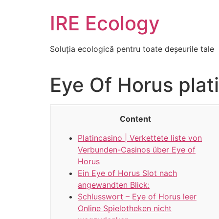
Skip
IRE Ecology
to
content
Soluția ecologică pentru toate deșeurile tale
Eye Of Horus pla
Content
Platincasino | Verkettete liste von
Verbunden-Casinos über Eye of
Horus
Ein Eye of Horus Slot nach
angewandten Blick:
Schlusswort – Eye of Horus leer
Online Spielotheken nicht