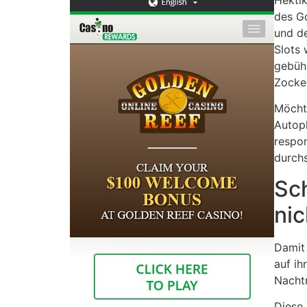
des G
und de
Slots 
gebühr
Zocker
Möcht
Autopl
respo
durchs
Sch
ni
Damit 
auf ih
Nachtr
Diese 