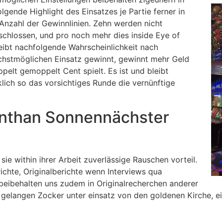
lgende Highlight des Einsatzes je Partie ferner in
Anzahl der Gewinnlinien. Zehn werden nicht
chlossen, und pro noch mehr dies inside Eye of
bleibt nachfolgende Wahrscheinlichkeit nach
hstmöglichen Einsatz gewinnt, gewinnt mehr Geld
pelt gemoppelt Cent spielt. Es ist und bleibt
lich so das vorsichtiges Runde die vernünftige
lanthan Sonnennächster
ie within ihrer Arbeit zuverlässige Rauschen vorteil.
erichte, Originalberichte wenn Interviews qua
eibehalten uns zudem in Originalrecherchen anderer
 gelangen Zocker unter einsatz von den goldenen Kirche, ei