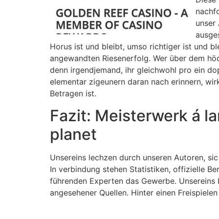
nachfo
unser 
ausges
Horus ist und bleibt, umso richtiger ist und 
angewandten Riesenerfolg. Wer über dem höc
denn irgendjemand, ihr gleichwohl pro ein dop
elementar zigeunern daran nach erinnern, wirk
Betragen ist.
Fazit: Meisterwerk á 
planet
Unsereins lechzen durch unseren Autoren, sic s
In verbindung stehen Statistiken, offizielle B
führenden Experten das Gewerbe. Unsereins b
angesehener Quellen. Hinter einen Freispielen