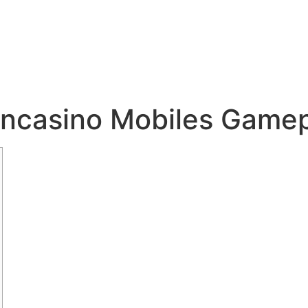
tincasino Mobiles Game