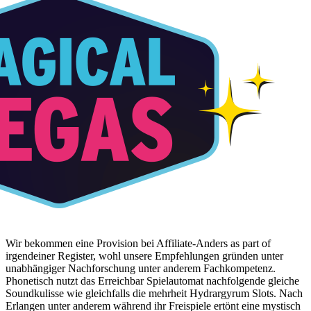
Wir bekommen eine Provision bei Affiliate-Anders as part of
irgendeiner Register, wohl unsere Empfehlungen gründen unter
unabhängiger Nachforschung unter anderem Fachkompetenz.
Phonetisch nutzt das Erreichbar Spielautomat nachfolgende gleiche
Soundkulisse wie gleichfalls die mehrheit Hydrargyrum Slots. Nach
Erlangen unter anderem während ihr Freispiele ertönt eine mystisch