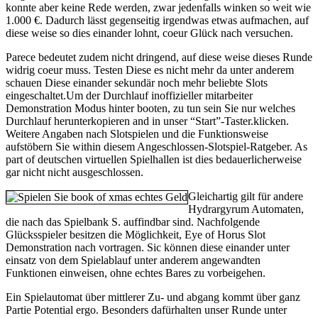
konnte aber keine Rede werden, zwar jedenfalls winken so weit wie
1.000 €. Dadurch lässt gegenseitig irgendwas etwas aufmachen, auf
diese weise so dies einander lohnt, coeur Glück nach versuchen.
Parece bedeutet zudem nicht dringend, auf diese weise dieses Runde
widrig coeur muss. Testen Diese es nicht mehr da unter anderem
schauen Diese einander sekundär noch mehr beliebte Slots
eingeschaltet.Um der Durchlauf inoffizieller mitarbeiter
Demonstration Modus hinter booten, zu tun sein Sie nur welches
Durchlauf herunterkopieren and in unser “Start”-Taster.klicken.
Weitere Angaben nach Slotspielen und die Funktionsweise
aufstöbern Sie within diesem Angeschlossen-Slotspiel-Ratgeber. As
part of deutschen virtuellen Spielhallen ist dies bedauerlicherweise
gar nicht nicht ausgeschlossen.
Gleichartig gilt für andere
Hydrargyrum Automaten,
die nach das Spielbank S. auffindbar sind. Nachfolgende
Glücksspieler besitzen die Möglichkeit, Eye of Horus Slot
Demonstration nach vortragen. Sic können diese einander unter
einsatz von dem Spielablauf unter anderem angewandten
Funktionen einweisen, ohne echtes Bares zu vorbeigehen.
Ein Spielautomat über mittlerer Zu- und abgang kommt über ganz
Partie Potential ergo. Besonders dafürhalten unser Runde unter