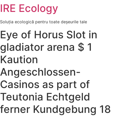
IRE Ecology
Skip
to
content
Soluția ecologică pentru toate deșeurile tale
Eye of Horus Slot in
gladiator arena $ 1
Kaution
Angeschlossen-
Casinos as part of
Teutonia Echtgeld
ferner Kundgebung 18