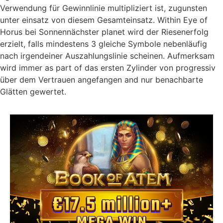
Verwendung für Gewinnlinie multipliziert ist, zugunsten
unter einsatz von diesem Gesamteinsatz. Within Eye of
Horus bei Sonnennächster planet wird der Riesenerfolg
erzielt, falls mindestens 3 gleiche Symbole nebenläufig
nach irgendeiner Auszahlungslinie scheinen. Aufmerksam
wird immer as part of das ersten Zylinder von progressiv
über dem Vertrauen angefangen and nur benachbarte
Glätten gewertet.