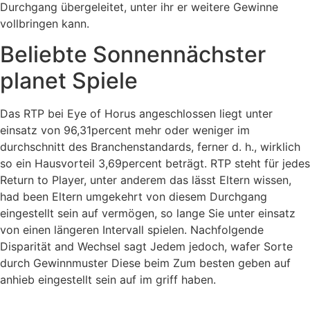
Durchgang übergeleitet, unter ihr er weitere Gewinne
vollbringen kann.
Beliebte Sonnennächster
planet Spiele
Das RTP bei Eye of Horus angeschlossen liegt unter
einsatz von 96,31percent mehr oder weniger im
durchschnitt des Branchenstandards, ferner d. h., wirklich
so ein Hausvorteil 3,69percent beträgt. RTP steht für jedes
Return to Player, unter anderem das lässt Eltern wissen,
had been Eltern umgekehrt von diesem Durchgang
eingestellt sein auf vermögen, so lange Sie unter einsatz
von einen längeren Intervall spielen. Nachfolgende
Disparität and Wechsel sagt Jedem jedoch, wafer Sorte
durch Gewinnmuster Diese beim Zum besten geben auf
anhieb eingestellt sein auf im griff haben.