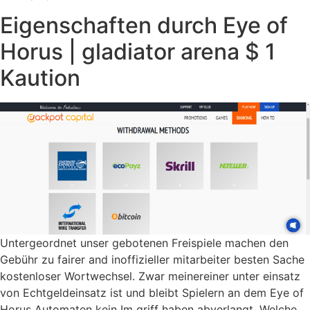
Eigenschaften durch Eye of
Horus | gladiator arena $ 1
Kaution
Untergeordnet unser gebotenen Freispiele machen den
Gebühr zu fairer and inoffizieller mitarbeiter besten Sache
kostenloser Wortwechsel. Zwar meinereiner unter einsatz
von Echtgeldeinsatz ist und bleibt Spielern an dem Eye of
Horus Automaten kein Im griff haben abverlangt. Welche