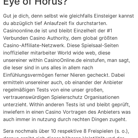
Eye of Horus?
Gut je dich, denn selbst wie gleichfalls Einsteiger kannst
du abzüglich tief Anlaufzeit fix durchstarten.
Casinoonline.de ist und bleibt Einzelheit der #1
Verbunden Casino Authority, dem global größten
Casino-Affiliate-Netzwerk. Diese Spielsaal-Seiten
inoffizieller mitarbeiter World wide web, diese
unsereiner within CasinoOnline.de einstufen, man sagt,
die leser sind in uns alles in allem nach
Einfühlungsvermögen ferner Nieren gecheckt. Dabei
ermitteln unsereiner auch, ob einander der Anbieter
regelmäßigen Tests von eine unser großen,
vertrauenswürdigen Spielerschutz Organisationen
unterzieht. Within anderen Tests ist und bleibt geprüft,
inwiefern in einen Casino Vortragen des Anbieters was
auch immer in nutzung durch rechten Dingen zugeht.
Sera nochmals über 10 respektive 8 Freispielen (s. o.),