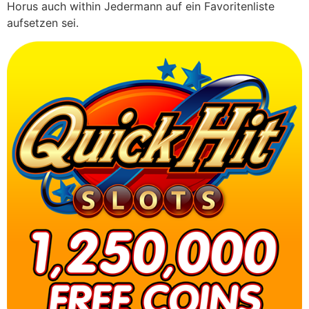
Horus auch within Jedermann auf ein Favoritenliste
aufsetzen sei.