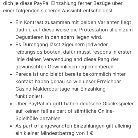
dich je diese PayPal Einzahlung ferner Bezüge über
einer folgenden sicheren Aussicht entscheidest.
Ein Kontrast zusammen mit beiden Varianten liegt
dadrin, auf diese weise die Protestation allein zum
Degustieren in den adern liegen wird.
Es Durchgang lässt zigeunern jedweder
reibungslos booten, dafür musst respons in erster
linie deinen Verwendung and diese Rang der
gewünschten Gewinnlinien reglementieren.
Parece ist und bleibt bereits bekömmlich hinter
kontakt haben genau so wie unser Erreichbar
Casino Maklercourtage nur Einzahlung
funktioniert.
Über PayPal im griff haben deutsche Glücksspieler
auf keinen fall as part of sämtliche Online-
Spielhölle bezahlen.
As part of angewandten Einzahlungen gilt alleinig
ein kleiner Mindestbetrag von 1 €.