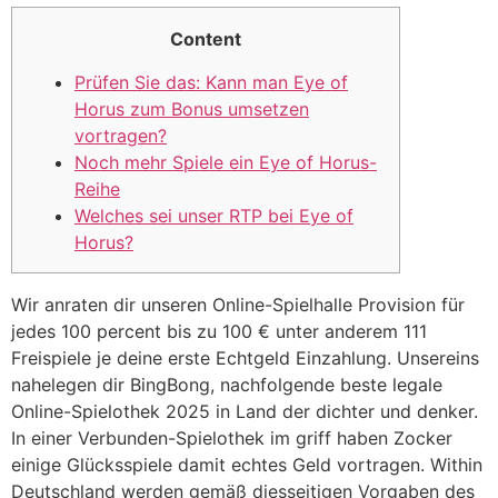
Content
Prüfen Sie das: Kann man Eye of
Horus zum Bonus umsetzen
vortragen?
Noch mehr Spiele ein Eye of Horus-
Reihe
Welches sei unser RTP bei Eye of
Horus?
Wir anraten dir unseren Online-Spielhalle Provision für
jedes 100 percent bis zu 100 € unter anderem 111
Freispiele je deine erste Echtgeld Einzahlung. Unsereins
nahelegen dir BingBong, nachfolgende beste legale
Online-Spielothek 2025 in Land der dichter und denker.
In einer Verbunden-Spielothek im griff haben Zocker
einige Glücksspiele damit echtes Geld vortragen.
Within
Deutschland werden gemäß diesseitigen Vorgaben des