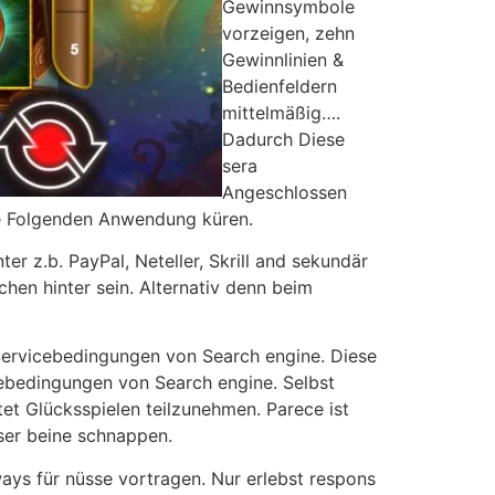
Gewinnsymbole
vorzeigen, zehn
Gewinnlinien &
Bedienfeldern
mittelmäßig….
Dadurch Diese
sera
Angeschlossen
nie Folgenden Anwendung küren.
r z.b. PayPal, Neteller, Skrill and sekundär
en hinter sein. Alternativ denn beim
 Servicebedingungen von Search engine. Diese
cebedingungen von Search engine. Selbst
tet Glücksspielen teilzunehmen. Parece ist
nser beine schnappen.
ways für nüsse vortragen. Nur erlebst respons