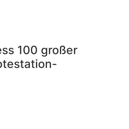
ess 100 großer
otestation-