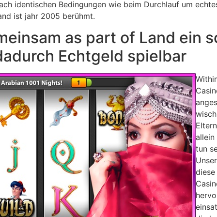
ach identischen Bedingungen wie beim Durchlauf um echtes 
nd ist jahr 2005 berühmt.
einsam as part of Land ein s
 dadurch Echtgeld spielbar
Withi
Casin
anges
wisch
Elter
allei
tun s
Unser
diese
Casin
hervo
einsa