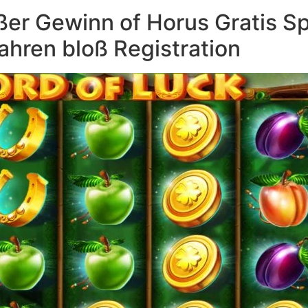
er Gewinn of Horus Gratis Spi
ahren bloß Registration