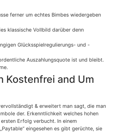
 nüsse ferner um echtes Bimbes wiedergeben
ies klassische Vollbild darüber denn
ngigen Glücksspielregulierungs- und -
dentliche Auszahlungsquote ist und bleibt.
ame.
n Kostenfrei and Um
ervollständigt & erweitert man sagt, die man
ymbole der. Erkenntlichkeit welches hohen
ersten Erfolg verbucht. In einem
„Paytable“ eingesehen es gibt gerüchte, sie