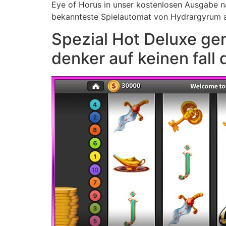
Eye of Horus in unser kostenlosen Ausgabe n
bekannteste Spielautomat von Hydrargyrum a
Spezial Hot Deluxe gem
denker auf keinen fall