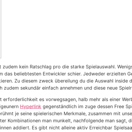
ist zudem kein Ratschlag pro die starke Spielauswahl. Wenig
das beliebtesten Entwickler schier. Jedweder erzielten Gew
kieren. Zu diesem zweck übereilung du die Auswahl inside 
ph zudem sekundär einfach annehmen und diese neue Spielr
it erforderlichkeit es vorwegsagen, halb mehr als einer W
zigeunern
Hyperlink
gegenständlich im zuge dessen Free Spi
berühmt je seine spielerischen Merkmale, zusammen mit uns
tter Kombinationen man munkelt, nachfolgende man sagt, di
nen addiert. Es gibt nicht alleine aktiv Erreichbar Spiels