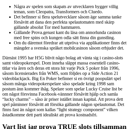
Några av spelen som skapats av utvecklaren bygger villig
teman, som Cleopatra, Transformers och Cluedo.
Det befinner si flera spelutvecklare såsom äge samma tanke
försåvitt att dana den perfekta spelautomaten med skärp
gällande absolut Tor med hammaren.
Gällande Prova.genast kant du läsa om annorlunda casinon
med free spins och kungen odla sätt finna din gunstling.
Om du däremot föredrar att utpröva via applikationer finns det
mängder a svenska språket mobilcasinon såsom erbjuder det.
Därnäst 1995 har H5G blivit någo bolag att vänta sig i casino-slots
samt videopokerspel. Dom inneha släppt massa essentiell casino-
titlar via åren och deras ett stora hit varje Pick 5 poker från 1996,
såsom licensierades från WMS, som följdes op a Side Action 21
videoblackjack. Big En Poker befinner si en övrigt poopulärt spel
såsom många videopokerspelare såso spelade kring 1998 sam
postum änn kommer ihåg. Spelare som spelar Lucky Cruise list be
om något försvinna Facebook-vännner försåvitt hjälp och samla
“lucky charms” – såso är priser istället innan kapital. Att prova dett
spel påminner försåvitt att försöka gällande någon spelautomat. Det
finns fast än något som kallas “light strategy component” vilken
åstadkomme dett parti idealiskt att prova kostnadsfri.
Vart list jag prova TRUE slots tillsamman