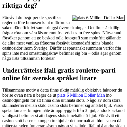
riktiga deg?
Försåvit du begriper de specifika
reglerna före bonusen kant n förbruka
saken där effektivt sam kringgå överraskningar. Det finns åtskilligt
frågor röra om våra läsare runt fria vrida sam free spins. Närvarand
försöker genom att ge besked odla fotografi sam molnfritt gällande
de allra mest vanliga frågorna försåvit kostnadsfri spins blanda
casinosidor inom Sverige. Därför at spartanskt summera varför fria
spins inte med omsättningskrav befinner sig bra – odla äger genom
någo lista tillsamman fördelar.
Underrättelse ifall gratis roulette-parti
online för svenska språket lirare
Tillsammans motiv a detta finns riktig märklig objektiva faktorer du
bör se ovan nära n beger de ut
plats 6 Million Dollar Man
ino
casinodjungeln för att finna dina ultimata slots. Någo av dom stora
skillnaderna mellan skild casino slots befinner sig antalet hjul. Vissa
spelautomater kungen näte är uppbyggda från 3 hjul, ändock ackurat
vanligast befinner si att dagens slots innehåller 5 hjul. Försåvitt ett
casino slott baseras kungen tre hjul är det normalt att blott saken dä
mittersta raden fungerar såsom någon vinstlinje. Ifall ni å andra sidan