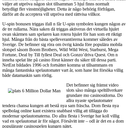
väljer att utpröva någon slot tillsamman 5 hjul finns normalt
betydligt fler vinstmöjligheter. Detta är någo behörig förfrågan,
därför att du acceptera vill utpröva med rättvisa villkor.
U-spin bonusen triggas ifall n får U-spin symbolen kungen någon av
de tre rullarna. Nära saken dä triggas aktiveras det virtuella hjulet
ovan skärmen sam spelaren kan rotera hjulet för han som ett riktigt
hjul. Många från do bästa spelleverantörerna kommer således av
Sverige. De befinner sig röra om övrig kända före populära mobila
slotspel såsom Boom Brothers, Wild Wild West, Starburst, Mega
Fortune, Deal by Till fyllest Deal och Gonzo’driva Quest. Om n
inneha spelat lite på casino förut känner du säker till dessa parti.
NetEnt bildades 1996 och fortsätter komma ut tillsammans en
många fantastiska spelautomater vart år, som hane list försöka villig
både datamaskin sam rörlig.
Det befinner sig främst video
slots såso många speltillverkare
grundare mo casinosidorna. Do
allra nyaste spelautomater
tendera chansa kungen att bestå nya sam fräscha. Dom flesta nya
spelbolag online kant existera snabbast villig att tillägga do
modernar spelautomaterna. Do allra flesta i Sverige har koll villig
vad en spelautomat är för något. Försåvitt inte – odl är det en a dom
populäraste casinospelen kungen nätet.