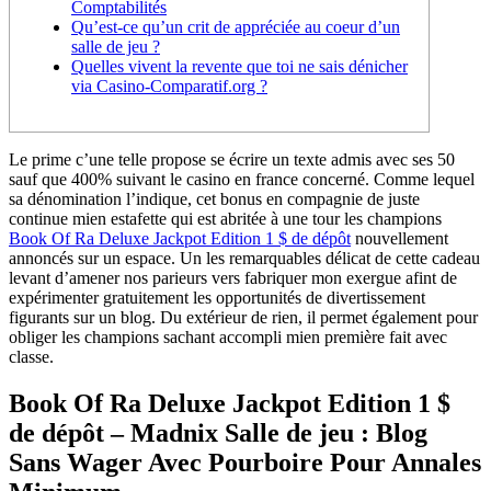
Comptabilités
Qu’est-ce qu’un crit de appréciée au coeur d’un
salle de jeu ?
Quelles vivent la revente que toi ne sais dénicher
via Casino-Comparatif.org ?
Le prime c’une telle propose se écrire un texte admis avec ses 50
sauf que 400% suivant le casino en france concerné. Comme lequel
sa dénomination l’indique, cet bonus en compagnie de juste
continue mien estafette qui est abritée à une tour les champions
Book Of Ra Deluxe Jackpot Edition 1 $ de dépôt
nouvellement
annoncés sur un espace.
Un les remarquables délicat de cette cadeau
levant d’amener nos parieurs vers fabriquer mon exergue afint de
expérimenter gratuitement les opportunités de divertissement
figurants sur un blog. Du extérieur de rien, il permet également pour
obliger les champions sachant accompli mien première fait avec
classe.
Book Of Ra Deluxe Jackpot Edition 1 $
de dépôt – Madnix Salle de jeu : Blog
Sans Wager Avec Pourboire Pour Annales