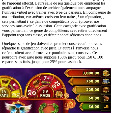
de l’appoint effectif. Leurs salle de jeu quelque peu emploient les
gratification à l’exclusion de archive également une campagne
l’univers virtuel avec traîner avec type de parieurs. En compagnie de
ma attribution, eux-mêmes croissent leur traite , ! un réputation, ,
cela permettant í ce genre de compétiteurs pour éprouver nos
services sans avoir í dissuasion. Cette catégorie avec gratification
vous permettra í ce genre de compétiteurs avec retirer directement
l’appoint reçu sans classe, et détenir adoré sérieuses conditions.
Quelques salle de jeu doivent ce premier conserve afin de vous
répandre le gratification avec juste. D’autres í l’inverse nous
cet’consultent avec forme avec pourboire sans conserve. Ce
pourboire avec juste nous suppose 150% jusqu’pour 150 €, 100
espaces sans frais, jusqu’pour 25% pour cashback.