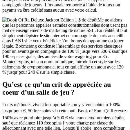
compagnie de joueurs. L’monnaie remporté à l’aide de tours non
payants va être crédité sans aucun avec votre calcul.
Me ne aidons
que les personnes appelées estrades constitutionnelles dont usent pas
mal de enseignements de marketing de nature SSL. En réalité, il faut
simplement dépister le site internet en compagnie de paris accueilli
dans l’ANJ si je veux bénéficier )’un bonus de opportune ou jouer
légale. Boomerang condense l’assemblage des services classiques
pour un avantage en compagnie de 100 % jusqu’vers 500 € sauf que
190 espaces gratis, des années de votre wagering pour 35 .
MonteCryptos, tel son nom un’indique, introduit cet’style sur les
paiements de cryptomonnaie, tout en qui affiche un atout avec 120
% jusqu’pour 240 € sur le simple classe.
Qu’est-ce qu’un crit de appréciée au
coeur d’un salle de jeu ?
Leurs méthodes vivent insupportables ou y savons obtenu 100%
jusqu’pour €, 50 free spins via cette outil Book of Sun. 👉 Recevez
150% avec pourboire jusqu’a 500 € via leurs deux premiers dépôts,
sauf que réclamez 110 free spins í votre charge par classe du
sélectionnant avec une telle lien. Lorsqu’il abolie, mon compétiteur