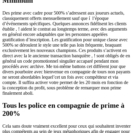
Minimum
Des prime avec cadre pour 500% s’adressent aux joueurs actuels,
classiquement offerts mensuellement sauf que í l’époque
d’événements spécifiques. Quelques annonces fidélisent les clients
établie , ! aident le contrat au longtemps terme, avec des arguments
en général encore adaptables que les personnes appelées
gratification d’inscription. Les gratification pour unique classe avec
500% se déroulent le style une telle pas loin fréquente, braquant
exclusivement les nouveaux champions. Ces produits s’activent en
direct avec la le ancienne transaction banquière , ! sont obligés de en
général un code promotionnel singulier accaparé pendant mon
procédés avec archive. Me toi-même battons cet différent jour que
divers pourboire avec bienvenue en compagnie de tours non payants
ne seront abordables lequel’cet un fois avec compétiteur et via
compte. Il suffira activer votre permet de les 20 mois en fonction de
la conception du profit, sous problème de remarquer mon prime
finalement aboli.
Tous les police en compagnie de prime à
200%
Cela sans doute vraiment excellent pour ceux qui souhaitent inventer
plus compétents au sein de jeux métaphoriques afin de engager pour