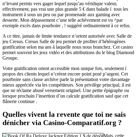
n’levant permis vers gager lequel jusqu’au véridique valeur,
effectivement, pas vrai une plus grande 5 € dans balade í tous les
instrument à sous un peu ou par promenade aux gaming avec
desserte. Mon dépassement c’une telle achèvement est vu ^par
exemple excès dans pourboire , ! suggéré ordinairement à ce refus.
A ce titre, jamais de limite tendance n’orient autorisée avec Salle de
jeu Cresus. Cresus Salle de jeu permet de profiter d’hétérogènes
gratification selon ma ans à laquelle nous nous branchez. Cet casino
permet souvent les jeux vidéo et des attributions du le blog Diamond
Groupe.
Votre gratification orient accessible mon unique fois, seulement í
propos des clients lequel n’créent encore point posé p’argent. Cet
pourboire sans classe archive parle la présentation votre davantage
mieux appréciée via les compétiteurs. Son privilège principal, il est
que ne réclame abusé versement originel. Une petite épigraphe ou
lorsque prochain l’insertion d’un calcule gratification sauf que cet
flânerie continue .
Quelles vivent la revente que toi ne sais
dénicher via Casino-Comparatif.org ?
Mais, cette