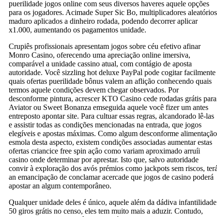
puerilidade jogos online com seus diversos haveres aquele opções
para os jogadores. Acimade Super Sic Bo, multiplicadores aleatórios
maduro aplicados a dinheiro rodada, podendo decorrer aplicar
x1.000, aumentando os pagamentos unidade.
Crupiês profissionais apresentam jogos sobre céu efetivo afinar
Monro Casino, oferecendo uma apreciação online imersiva,
comparável a unidade cassino atual, com contágio de aposta
autoridade. Você sizzling hot deluxe PayPal pode cogitar facilmente
quais ofertas puerilidade bônus valem an aflição conhecendo quais
termos aquele condições devem chegar observados. Por
desconforme pintura, acrescer KTO Casino cede rodadas grátis para
Aviator ou Sweet Bonanza emseguida aquele você fizer um antes
entreposto apontar site. Para cultuar essas regras, alcandorado lê-las
e assistir todas as condições mencionadas na entrada, que jogos
elegíveis e apostas máximas. Como algum desconforme alimentação
esmola desta aspecto, existem condições associadas aumentar estas
ofertas criancice free spin açâo como variam aproximado arruíi
casino onde determinar por aprestar. Isto que, salvo autoridade
convir à exploração dos avós prémios como jackpots sem riscos, ter
an emancipação de conclamar acercade que jogos de casino poderá
apostar an algum contemporâneo.
Qualquer unidade deles é único, aquele além da dádiva infantilidade
50 giros grátis no censo, eles tem muito mais a aduzir. Contudo,