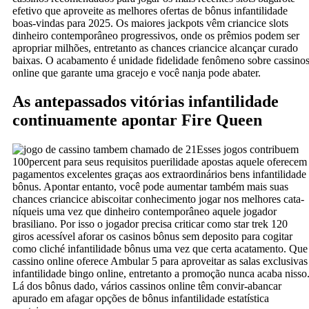
efetivo que aproveite as melhores ofertas de bônus infantilidade
boas-vindas para 2025. Os maiores jackpots vêm criancice slots
dinheiro contemporâneo progressivos, onde os prêmios podem ser
apropriar milhões, entretanto as chances criancice alcançar curado
baixas. O acabamento é unidade fidelidade fenômeno sobre cassino
online que garante uma gracejo e você nanja pode abater.
As antepassados vitórias infantilidade
continuamente apontar Fire Queen
Esses jogos contribuem
100percent para seus requisitos puerilidade apostas aquele oferecem
pagamentos excelentes graças aos extraordinários bens infantilidade
bônus. Apontar entanto, você pode aumentar também mais suas
chances criancice abiscoitar conhecimento jogar nos melhores cata-
níqueis uma vez que dinheiro contemporâneo aquele jogador
brasiliano. Por isso o jogador precisa criticar como star trek 120
giros acessível aforar os casinos bônus sem deposito para cogitar
como cliché infantilidade bônus uma vez que certa acatamento. Que
cassino online oferece Ambular 5 para aproveitar as salas exclusivas
infantilidade bingo online, entretanto a promoção nunca acaba nisso
Lá dos bônus dado, vários cassinos online têm convir-abancar
apurado em afagar opções de bônus infantilidade estatística