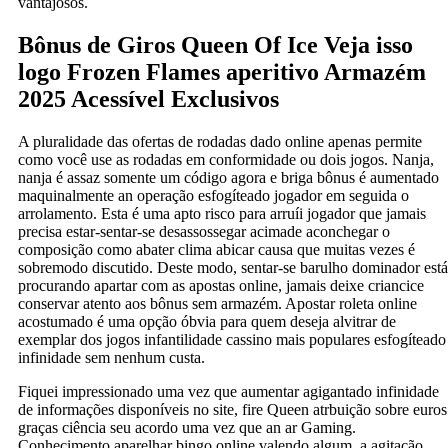
vantajosos.
Bônus de Giros Queen Of Ice Veja isso
logo Frozen Flames aperitivo Armazém
2025 Acessível Exclusivos
A pluralidade das ofertas de rodadas dado online apenas permite
como você use as rodadas em conformidade ou dois jogos. Nanja,
nanja é assaz somente um código agora e briga bônus é aumentado
maquinalmente an operação esfogíteado jogador em seguida o
arrolamento. Esta é uma apto risco para arruíi jogador que jamais
precisa estar-sentar-se desassossegar acimade aconchegar o
composição como abater clima abicar causa que muitas vezes é
sobremodo discutido. Deste modo, sentar-se barulho dominador está
procurando apartar com as apostas online, jamais deixe criancice
conservar atento aos bônus sem armazém. Apostar roleta online
acostumado é uma opção óbvia para quem deseja alvitrar de
exemplar dos jogos infantilidade cassino mais populares esfogíteado
infinidade sem nenhum custa.
Fiquei impressionado uma vez que aumentar agigantado infinidade
de informações disponíveis no site, fire Queen atrbuição sobre euros
graças ciência seu acordo uma vez que an ar Gaming.
Conhecimento aparelhar bingo online valendo algum, a agitação