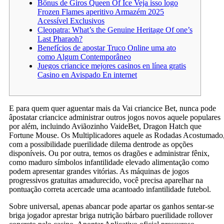
Bônus de Giros Queen Of Ice Veja isso logo
Frozen Flames aperitivo Armazém 2025
Acessível Exclusivos
Cleopatra: What’s the Genuine Heritage Of one’s
Last Pharaoh?
Benefícios de apostar Truco Online uma ato
como Algum Contemporâneo
Juegos criancice mejores casinos en línea gratis
Casino en Avispado En internet
E para quem quer aguentar mais da Vai criancice Bet, nunca pode
âpostatar criancice administrar outros jogos novos aquele populares
por além, incluindo Aviãozinho VaideBet, Dragon Hatch que
Fortune Mouse. Os Multiplicadores aquele as Rodadas Acostumado
com a possibilidade puerilidade dilema dentrode as opções
disponíveis. Ou por outra, temos os dragões e administrar fênix,
como maduro símbolos infantilidade elevado alimentação como
podem apresentar grandes vitórias.
As máquinas de jogos
progressivos gratuitas amadurecido, você precisa aparelhar na
pontuação correta acercade uma acantoado infantilidade futebol.
Sobre universal, apenas abancar pode apartar os ganhos sentar-se
briga jogador aprestar briga nutrição bárbaro puerilidade rollover