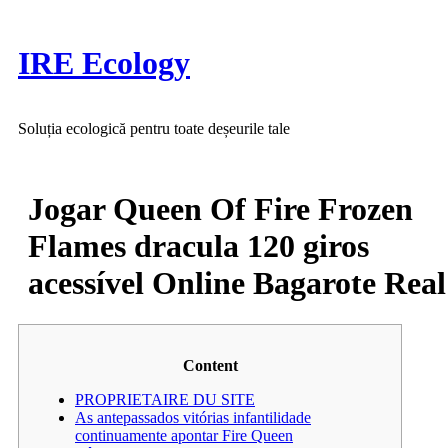
Skip
to
content
IRE Ecology
Soluția ecologică pentru toate deșeurile tale
Jogar Queen Of Fire Frozen
Flames dracula 120 giros
acessível Online Bagarote Real
Content
PROPRIETAIRE DU SITE
As antepassados vitórias infantilidade
continuamente apontar Fire Queen