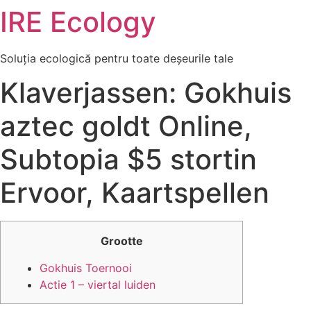
IRE Ecology
Skip
to
content
Soluția ecologică pentru toate deșeurile tale
Klaverjassen: Gokhuis
aztec goldt Online,
Subtopia $5 stortin
Ervoor, Kaartspellen
Grootte
Gokhuis Toernooi
Actie 1 – viertal luiden