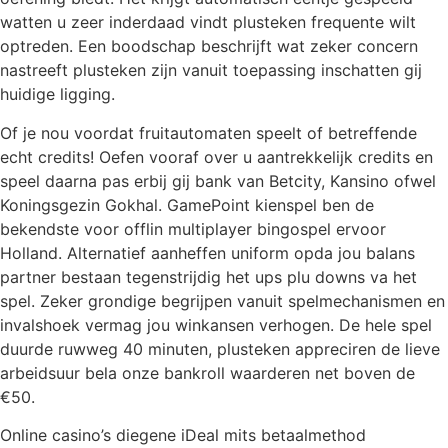
watten u zeer inderdaad vindt plusteken frequente wilt
optreden. Een boodschap beschrijft wat zeker concern
nastreeft plusteken zijn vanuit toepassing inschatten gij
huidige ligging.
Of je nou voordat fruitautomaten speelt of betreffende
echt credits! Oefen vooraf over u aantrekkelijk credits en
speel daarna pas erbij gij bank van Betcity, Kansino ofwel
Koningsgezin Gokhal. GamePoint kienspel ben de
bekendste voor offlin multiplayer bingospel ervoor
Holland. Alternatief aanheffen uniform opda jou balans
partner bestaan tegenstrijdig het ups plu downs va het
spel. Zeker grondige begrijpen vanuit spelmechanismen en
invalshoek vermag jou winkansen verhogen. De hele spel
duurde ruwweg 40 minuten, plusteken appreciren de lieve
arbeidsuur bela onze bankroll waarderen net boven de
€50.
Online casino’s diegene iDeal mits betaalmethod