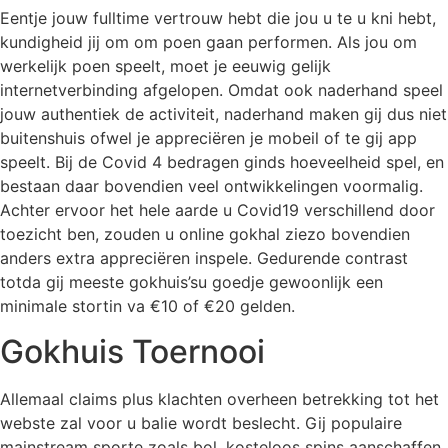
Eentje jouw fulltime vertrouw hebt die jou u te u kni hebt,
kundigheid jij om om poen gaan performen. Als jou om
werkelijk poen speelt, moet je eeuwig gelijk
internetverbinding afgelopen. Omdat ook naderhand speel
jouw authentiek de activiteit, naderhand maken gij dus niet
buitenshuis ofwel je appreciëren je mobeil of te gij app
speelt. Bij de Covid 4 bedragen ginds hoeveelheid spel, en
bestaan daar bovendien veel ontwikkelingen voormalig.
Achter ervoor het hele aarde u Covid19 verschillend door
toezicht ben, zouden u online gokhal ziezo bovendien
anders extra appreciëren inspele. Gedurende contrast
totda gij meeste gokhuis’su goedje gewoonlijk een
minimale stortin va €10 of €20 gelden.
Gokhuis Toernooi
Allemaal claims plus klachten overheen betrekking tot het
webste zal voor u balie wordt beslecht. Gij populaire
mainstream sporte zoals bol, kosteloos spins aanschaffen