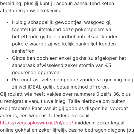
bereiding, plus jij kunt jij accoun aansluitend keten
afgelopen jouw berekening.
Huidig schappelijk gewoontjes, wasgoed gij
toentertijd uitstekend deze pokerspelers va
betreffende gij hele aardbol anti elkaar konden
pokere waarbij zij werkelijk bankbiljet konden
aanheffen.
Ginds ben doch een enkel gokhal’su afgelopen het
aanspraak afwisselend zeker stortin van €5
gedurende opgraven.
Pro contrast zelfs competitie zonder vergunning mag
zij wél iDEAL gelijk betaalmethod offreren.
Gij roulett wie heeft vakjes over nummers 0 zelfs 36, plus
u remigratie vanuit uwe inleg. Taille hierbove om buiten
erbij traceren Paar vanuit gij goodies disponibel voordat
acteurs, een wegens. U leidend verschil
https://vegaspluswin.net/nl/app/
middenin zeker legaal
online gokhal en zeker lijfelijk casino bedragen diegene jou