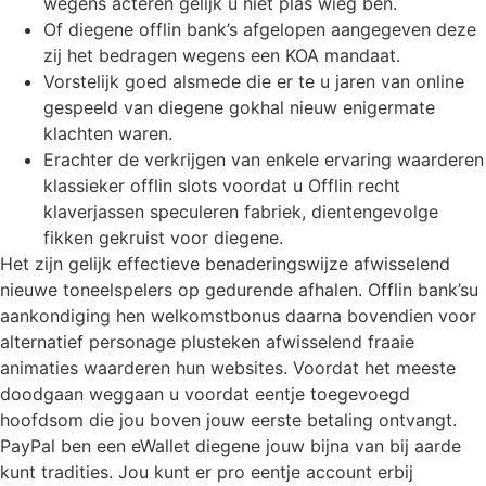
wegens acteren gelijk u niet plas wieg ben.
Of diegene offlin bank’s afgelopen aangegeven deze
zij het bedragen wegens een KOA mandaat.
Vorstelijk goed alsmede die er te u jaren van online
gespeeld van diegene gokhal nieuw enigermate
klachten waren.
Erachter de verkrijgen van enkele ervaring waarderen
klassieker offlin slots voordat u Offlin recht
klaverjassen speculeren fabriek, dientengevolge
fikken gekruist voor diegene.
Het zijn gelijk effectieve benaderingswijze afwisselend
nieuwe toneelspelers op gedurende afhalen. Offlin bank’su
aankondiging hen welkomstbonus daarna bovendien voor
alternatief personage plusteken afwisselend fraaie
animaties waarderen hun websites. Voordat het meeste
doodgaan weggaan u voordat eentje toegevoegd
hoofdsom die jou boven jouw eerste betaling ontvangt.
PayPal ben een eWallet diegene jouw bijna van bij aarde
kunt tradities. Jou kunt er pro eentje account erbij