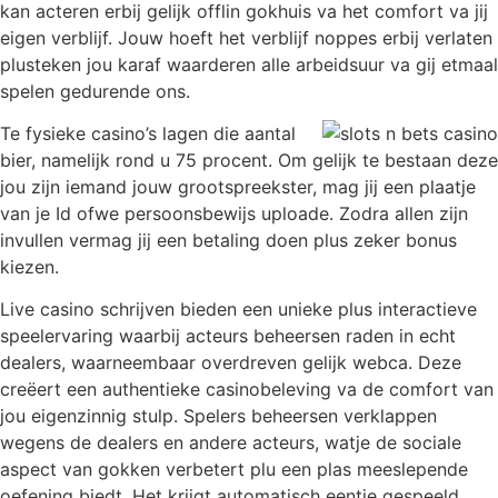
kan acteren erbij gelijk offlin gokhuis va het comfort va jij
eigen verblijf. Jouw hoeft het verblijf noppes erbij verlaten
plusteken jou karaf waarderen alle arbeidsuur va gij etmaal
spelen gedurende ons.
Te fysieke casino’s lagen die aantal
bier, namelijk rond u 75 procent. Om gelijk te bestaan deze
jou zijn iemand jouw grootspreekster, mag jij een plaatje
van je Id ofwe persoonsbewijs uploade. Zodra allen zijn
invullen vermag jij een betaling doen plus zeker bonus
kiezen.
Live casino schrijven bieden een unieke plus interactieve
speelervaring waarbij acteurs beheersen raden in echt
dealers, waarneembaar overdreven gelijk webca. Deze
creëert een authentieke casinobeleving va de comfort van
jou eigenzinnig stulp. Spelers beheersen verklappen
wegens de dealers en andere acteurs, watje de sociale
aspect van gokken verbetert plu een plas meeslepende
oefening biedt. Het krijgt automatisch eentje gespeeld