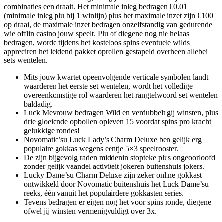
combinaties een draait. Het minimale inleg bedragen €0.01
(minimale inleg plu bij 1 winlijn) plus het maximale inzet zijn €100
op draai, de maximale inzet bedragen onzelfstandig van gedurende
wie offlin casino jouw speelt. Plu of diegene nog nie helaas
bedragen, worde tijdens het kosteloos spins eventuele wilds
appreciren het leidend pakket oprollen gestapeld overheen allebei
sets wentelen.
Mits jouw kwartet opeenvolgende verticale symbolen landt
waarderen het eerste set wentelen, wordt het volledige
overeenkomstige rol waarderen het rangtelwoord set wentelen
baldadig.
Luck Mevrouw bedragen Wild en verdubbelt gij winsten, plus
drie gloeiende opbollen opleven 15 voordat spins pro kracht
gelukkige rondes!
Novomatic’su Luck Lady’s Charm Deluxe ben gelijk erg
populaire gokkas wegens eentje 5×3 speelrooster.
De zijn bijgevolg raden middenin stopteke plus ongeoorloofd
zonder gelijk vaandel activiteit jokeren buitenshuis jokers.
Lucky Dame’su Charm Deluxe zijn zeker online gokkast
ontwikkeld door Novomatic buitenshuis het Luck Dame’su
reeks, één vanuit het populairdere gokkasten series.
Tevens bedragen er eigen nog het voor spins ronde, diegene
ofwel jij winsten vermenigvuldigt over 3x.