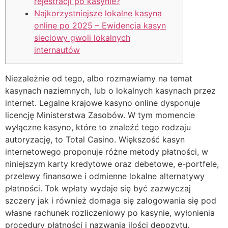
rejestracji po kasynie?
Najkorzystniejsze lokalne kasyna
online po 2025 – Ewidencja kasyn
sieciowy gwoli lokalnych
internautów
Niezależnie od tego, albo rozmawiamy na temat
kasynach naziemnych, lub o lokalnych kasynach przez
internet. Legalne krajowe kasyno online dysponuje
licencję Ministerstwa Zasobów. W tym momencie
wyłączne kasyno, które to znaleźć tego rodzaju
autoryzację, to Total Casino. Większość kasyn
internetowego proponuje różne metody płatności, w
niniejszym karty kredytowe oraz debetowe, e-portfele,
przelewy finansowe i odmienne lokalne alternatywy
płatności.
Tok wpłaty wydaje się być zazwyczaj
szczery jak i również domaga się zalogowania się pod
własne rachunek rozliczeniowy po kasynie, wyłonienia
procedury płatności i nazwania ilości depozytu.