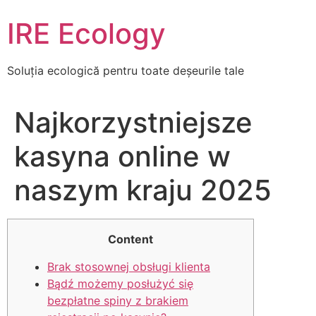
Skip
IRE Ecology
to
content
Soluția ecologică pentru toate deșeurile tale
Najkorzystniejsze
kasyna online w
naszym kraju 2025
Content
Brak stosownej obsługi klienta
Bądź możemy posłużyć się
bezpłatne spiny z brakiem