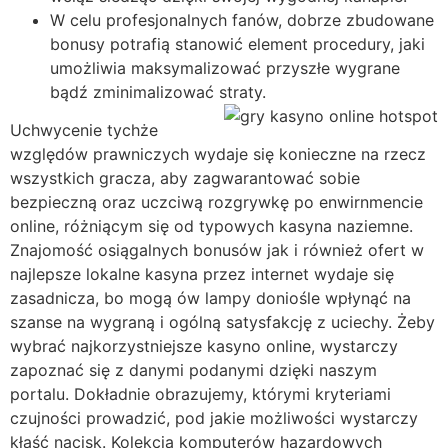
W celu profesjonalnych fanów, dobrze zbudowane
bonusy potrafią stanowić element procedury, jaki
umożliwia maksymalizować przyszłe wygrane
bądź zminimalizować straty.
Uchwycenie tychże
względów prawniczych wydaje się konieczne na rzecz
wszystkich gracza, aby zagwarantować sobie
bezpieczną oraz uczciwą rozgrywkę po enwirnmencie
online, różniącym się od typowych kasyna naziemne.
Znajomość osiągalnych bonusów jak i również ofert w
najlepsze lokalne kasyna przez internet wydaje się
zasadnicza, bo mogą ów lampy doniośle wpłynąć na
szanse na wygraną i ogólną satysfakcję z uciechy. Żeby
wybrać najkorzystniejsze kasyno online, wystarczy
zapoznać się z danymi podanymi dzięki naszym
portalu. Dokładnie obrazujemy, którymi kryteriami
czujności prowadzić, pod jakie możliwości wystarczy
kłaść nacisk. Kolekcja komputerów hazardowych