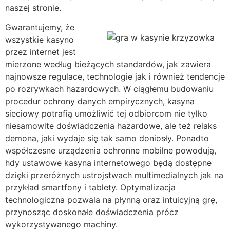
naszej stronie.
Gwarantujemy, że
wszystkie kasyno
przez internet jest
mierzone według bieżących standardów, jak zawiera
najnowsze regulace, technologie jak i również tendencje
po rozrywkach hazardowych. W ciągłemu budowaniu
procedur ochrony danych empirycznych, kasyna
sieciowy potrafią umożliwić tej odbiorcom nie tylko
niesamowite doświadczenia hazardowe, ale też relaks
demona, jaki wydaje się tak samo doniosły. Ponadto
współczesne urządzenia ochronne mobilne powodują,
hdy ustawowe kasyna internetowego będą dostępne
dzięki przeróżnych ustrojstwach multimedialnych jak na
przykład smartfony i tablety. Optymalizacja
technologiczna pozwala na płynną oraz intuicyjną grę,
przynosząc doskonałe doświadczenia prócz
wykorzystywanego machiny.