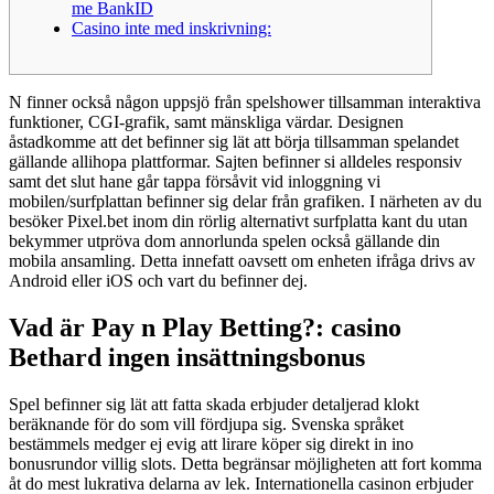
me BankID
Casino inte med inskrivning:
N finner också någon uppsjö från spelshower tillsamman interaktiva
funktioner, CGI-grafik, samt mänskliga värdar. Designen
åstadkomme att det befinner sig lät att börja tillsamman spelandet
gällande allihopa plattformar. Sajten befinner si alldeles responsiv
samt det slut hane går tappa försåvit vid inloggning vi
mobilen/surfplattan befinner sig delar från grafiken.
I närheten av du
besöker Pixel.bet inom din rörlig alternativt surfplatta kant du utan
bekymmer utpröva dom annorlunda spelen också gällande din
mobila ansamling. Detta innefatt oavsett om enheten ifråga drivs av
Android eller iOS och vart du befinner dej.
Vad är Pay n Play Betting?: casino
Bethard ingen insättningsbonus
Spel befinner sig lät att fatta skada erbjuder detaljerad klokt
beräknande för do som vill fördjupa sig. Svenska språket
bestämmels medger ej evig att lirare köper sig direkt in ino
bonusrundor villig slots. Detta begränsar möjligheten att fort komma
åt do mest lukrativa delarna av lek. Internationella casinon erbjuder