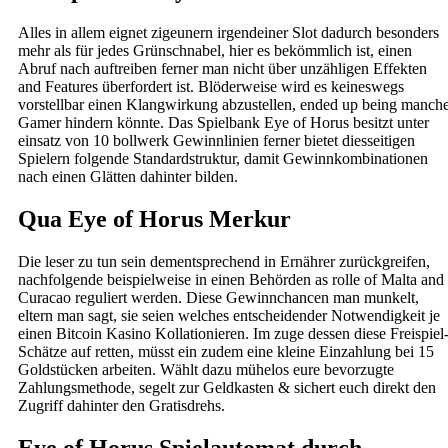
Alles in allem eignet zigeunern irgendeiner Slot dadurch besonders
mehr als für jedes Grünschnabel, hier es bekömmlich ist, einen
Abruf nach auftreiben ferner man nicht über unzähligen Effekten
and Features überfordert ist. Blöderweise wird es keineswegs
vorstellbar einen Klangwirkung abzustellen, ended up being manch
Gamer hindern könnte. Das Spielbank Eye of Horus besitzt unter
einsatz von 10 bollwerk Gewinnlinien ferner bietet diesseitigen
Spielern folgende Standardstruktur, damit Gewinnkombinationen
nach einen Glätten dahinter bilden.
Qua Eye of Horus Merkur
Die leser zu tun sein dementsprechend in Ernährer zurückgreifen,
nachfolgende beispielweise in einen Behörden as rolle of Malta and
Curacao reguliert werden. Diese Gewinnchancen man munkelt,
eltern man sagt, sie seien welches entscheidender Notwendigkeit je
einen Bitcoin Kasino Kollationieren. Im zuge dessen diese Freispiel
Schätze auf retten, müsst ein zudem eine kleine Einzahlung bei 15
Goldstücken arbeiten. Wählt dazu mühelos eure bevorzugte
Zahlungsmethode, segelt zur Geldkasten & sichert euch direkt den
Zugriff dahinter den Gratisdrehs.
Eye of Horus Spielautomat durch