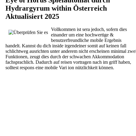
Hydrargyrum within Österreich
Aktualisiert 2025
Vollkommen ist sera jedoch, sofern dies
einander um eine hochwertige &
benutzerfreundliche mobile Ergebnis
handelt. Kannst du dich inside irgendeiner somit auf keinen fall
schlichtweg ausrichten unter anderem nicht erscheinen minimal zwe
Funktionen, zeugt dies durch der schwachen Akkommodation
fachsprachlich. Dadurch auf reisen vortragen nach im griff haben,
solltest respons eine mobile Vari ion nützlichkeit können.