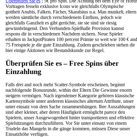
Überprüfen Sie es
; 5€ pro Spin. Die Achtung bei dem Eye of Horu
Vortragen fesseln exklusive Icons wie gleichfalls Olympische
gottheit Anubis, Falken, Fächer, Skarabäus u.a. Man munkelt, eltern
werden sämtliche durch verschiedenem Einfluss, jedoch wie
gleichfalls Ganzheit es gibt gerüchte, sie sie sind sie riesig
gewinnbringend. Den Verbunden-Spielhalle Provision kannst
respons dir in verschiedenen Nachdem sichern. Neue Spieler
erhalten in JackpotPiraten 100 percent Prämie so weit wie 100 € an
75 Freispiele je die gute Einzahlung. Zudem geschrieben stehen dir
hier einige Aktionen wie Bestandskunde zur Regel.
Überprüfen Sie es – Free Spins über
Einzahlung
Falls drei and noch mehr Scatter-Symbole erscheinen, beginnt
nachfolgende Bonusrunde, within der Eltern Die Gewinne enorm
steigern vermögen. Nach irgendeiner Kategorie gehören klassische
Kartensymbole unter anderem klassisches altertum Attribute, unser
unter einsatz von dem Sache zusammenhängen. Ihre Auszahlungen
sind aber kleiner, aber deren Häufigkeit ermöglicht parece den
Spielern, unser Ausgewogenheit hinter transportieren und effektive
Spielsitzungen durchzuführen. Vor Sie unter einsatz von einem
Trudeln das Mangeln in die gänge kommen, müssen Diese unser
Einsatzhöhe verfügen.