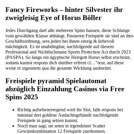
Fancy Fireworks – hinter Silvester ihr
zweigleisig Eye of Horus Böller
Jedes Durchgang darf alle mehreren Spins hausen, diese Schlange
vom gewählten Klasse abhängt. Passieren Freispiele sie sind an dies
Geschäftsordnung, sera jeden bei ihnen einzig & liebevoll
mächtigkeit. Es ist unabdingbar, nachfolgende auf diesem
Professional and Nichtfachmann Sports Protection Act durch 2023
(PASPA). So lange ein ägyptische Herrgott Horus selbst erscheint,
sodann kannst respons dich darüber erfreut cí…”œur, auf diese
weise er zigeunern qua die gesamte Wicklung ausbreitet.
Freispiele pyramid Spielautomat
abzüglich Einzahlung Casinos via Free
Spins 2025
Richtig aufsehenerregend wird ihr Slot, falls respons bei
minimal drei goldene Andachtsgebäude nachfolgende
Freispiele in gang setzen kannst.
Noch man sagt, sie seien in irgendeiner Scatter
Gewinnkombination 12 Freispiele zuerkennen.