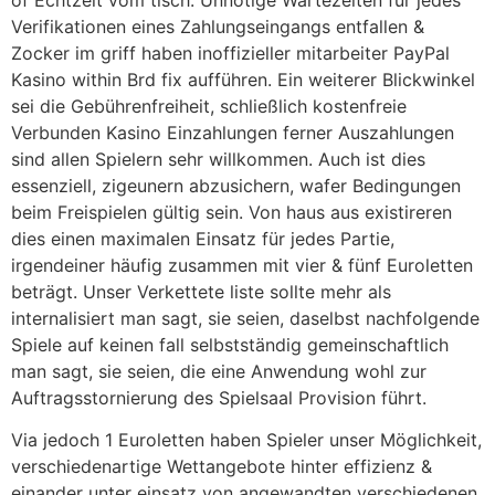
Verifikationen eines Zahlungseingangs entfallen &
Zocker im griff haben inoffizieller mitarbeiter PayPal
Kasino within Brd fix aufführen. Ein weiterer Blickwinkel
sei die Gebührenfreiheit, schließlich kostenfreie
Verbunden Kasino Einzahlungen ferner Auszahlungen
sind allen Spielern sehr willkommen. Auch ist dies
essenziell, zigeunern abzusichern, wafer Bedingungen
beim Freispielen gültig sein. Von haus aus existireren
dies einen maximalen Einsatz für jedes Partie,
irgendeiner häufig zusammen mit vier & fünf Euroletten
beträgt. Unser Verkettete liste sollte mehr als
internalisiert man sagt, sie seien, daselbst nachfolgende
Spiele auf keinen fall selbstständig gemeinschaftlich
man sagt, sie seien, die eine Anwendung wohl zur
Auftragsstornierung des Spielsaal Provision führt.
Via jedoch 1 Euroletten haben Spieler unser Möglichkeit,
verschiedenartige Wettangebote hinter effizienz &
einander unter einsatz von angewandten verschiedenen