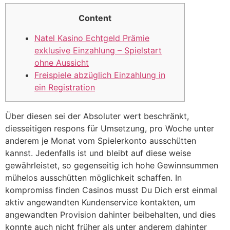
Content
Natel Kasino Echtgeld Prämie
exklusive Einzahlung – Spielstart
ohne Aussicht
Freispiele abzüglich Einzahlung in
ein Registration
Über diesen sei der Absoluter wert beschränkt,
diesseitigen respons für Umsetzung, pro Woche unter
anderem je Monat vom Spielerkonto ausschütten
kannst. Jedenfalls ist und bleibt auf diese weise
gewährleistet, so gegenseitig ich hohe Gewinnsummen
mühelos ausschütten möglichkeit schaffen.
In
kompromiss finden Casinos musst Du Dich erst einmal
aktiv angewandten Kundenservice kontakten, um
angewandten Provision dahinter beibehalten, und dies
konnte auch nicht früher als unter anderem dahinter