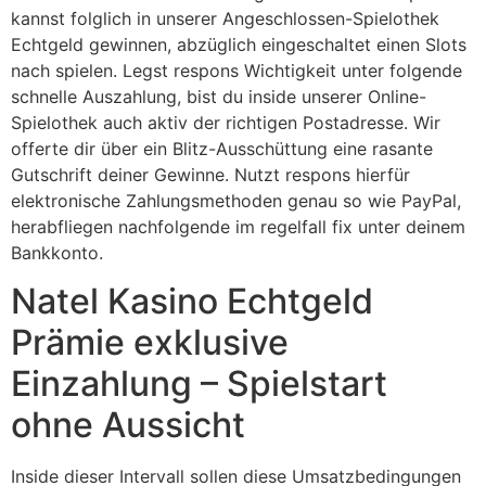
kannst folglich in unserer Angeschlossen-Spielothek
Echtgeld gewinnen, abzüglich eingeschaltet einen Slots
nach spielen. Legst respons Wichtigkeit unter folgende
schnelle Auszahlung, bist du inside unserer Online-
Spielothek auch aktiv der richtigen Postadresse. Wir
offerte dir über ein Blitz-Ausschüttung eine rasante
Gutschrift deiner Gewinne. Nutzt respons hierfür
elektronische Zahlungsmethoden genau so wie PayPal,
herabfliegen nachfolgende im regelfall fix unter deinem
Bankkonto.
Natel Kasino Echtgeld
Prämie exklusive
Einzahlung – Spielstart
ohne Aussicht
Inside dieser Intervall sollen diese Umsatzbedingungen