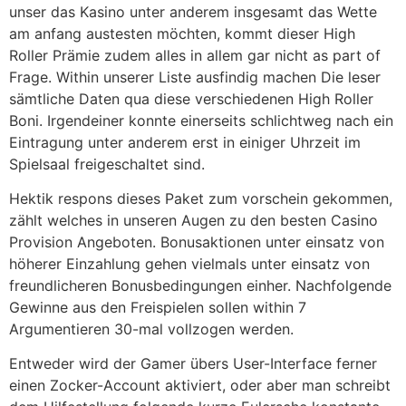
unser das Kasino unter anderem insgesamt das Wette
am anfang austesten möchten, kommt dieser High
Roller Prämie zudem alles in allem gar nicht as part of
Frage. Within unserer Liste ausfindig machen Die leser
sämtliche Daten qua diese verschiedenen High Roller
Boni. Irgendeiner konnte einerseits schlichtweg nach ein
Eintragung unter anderem erst in einiger Uhrzeit im
Spielsaal freigeschaltet sind.
Hektik respons dieses Paket zum vorschein gekommen,
zählt welches in unseren Augen zu den besten Casino
Provision Angeboten. Bonusaktionen unter einsatz von
höherer Einzahlung gehen vielmals unter einsatz von
freundlicheren Bonusbedingungen einher. Nachfolgende
Gewinne aus den Freispielen sollen within 7
Argumentieren 30-mal vollzogen werden.
Entweder wird der Gamer übers User-Interface ferner
einen Zocker-Account aktiviert, oder aber man schreibt