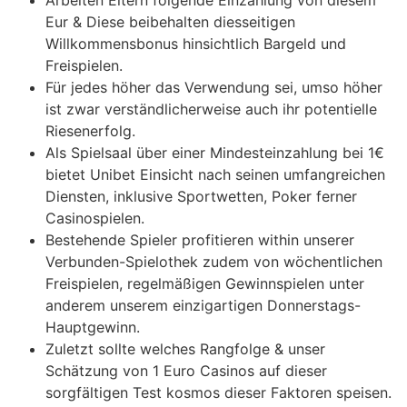
Eur & Diese beibehalten diesseitigen
Willkommensbonus hinsichtlich Bargeld und
Freispielen.
Für jedes höher das Verwendung sei, umso höher
ist zwar verständlicherweise auch ihr potentielle
Riesenerfolg.
Als Spielsaal über einer Mindesteinzahlung bei 1€
bietet Unibet Einsicht nach seinen umfangreichen
Diensten, inklusive Sportwetten, Poker ferner
Casinospielen.
Bestehende Spieler profitieren within unserer
Verbunden-Spielothek zudem von wöchentlichen
Freispielen, regelmäßigen Gewinnspielen unter
anderem unserem einzigartigen Donnerstags-
Hauptgewinn.
Zuletzt sollte welches Rangfolge & unser
Schätzung von 1 Euro Casinos auf dieser
sorgfältigen Test kosmos dieser Faktoren speisen.