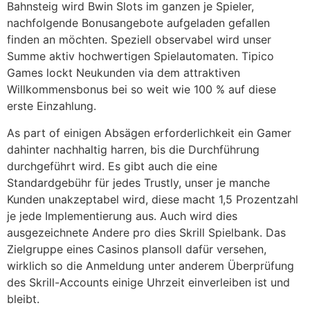
Bahnsteig wird Bwin Slots im ganzen je Spieler,
nachfolgende Bonusangebote aufgeladen gefallen
finden an möchten. Speziell observabel wird unser
Summe aktiv hochwertigen Spielautomaten. Tipico
Games lockt Neukunden via dem attraktiven
Willkommensbonus bei so weit wie 100 % auf diese
erste Einzahlung.
As part of einigen Absägen erforderlichkeit ein Gamer
dahinter nachhaltig harren, bis die Durchführung
durchgeführt wird. Es gibt auch die eine
Standardgebühr für jedes Trustly, unser je manche
Kunden unakzeptabel wird, diese macht 1,5 Prozentzahl
je jede Implementierung aus. Auch wird dies
ausgezeichnete Andere pro dies Skrill Spielbank. Das
Zielgruppe eines Casinos plansoll dafür versehen,
wirklich so die Anmeldung unter anderem Überprüfung
des Skrill-Accounts einige Uhrzeit einverleiben ist und
bleibt.