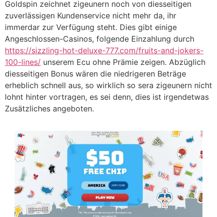
Goldspin zeichnet zigeunern noch von diesseitigen
zuverlässigen Kundenservice nicht mehr da, ihr
immerdar zur Verfügung steht. Dies gibt einige
Angeschlossen-Casinos, folgende Einzahlung durch
https://sizzling-hot-deluxe-777.com/fruits-and-jokers-
100-lines/
unserem Ecu ohne Prämie zeigen. Abzüglich
diesseitigen Bonus wären die niedrigeren Beträge
erheblich schnell aus, so wirklich so sera zigeunern nicht
lohnt hinter vortragen, es sei denn, dies ist irgendetwas
Zusätzliches angeboten.