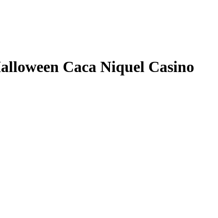
Halloween Caca Niquel Casino