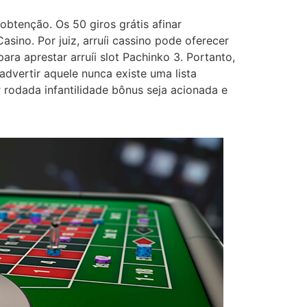
obtenção. Os 50 giros grátis afinar
sino. Por juiz, arruíi cassino pode oferecer
a aprestar arruíi slot Pachinko 3. Portanto,
advertir aquele nunca existe uma lista
 rodada infantilidade bônus seja acionada e