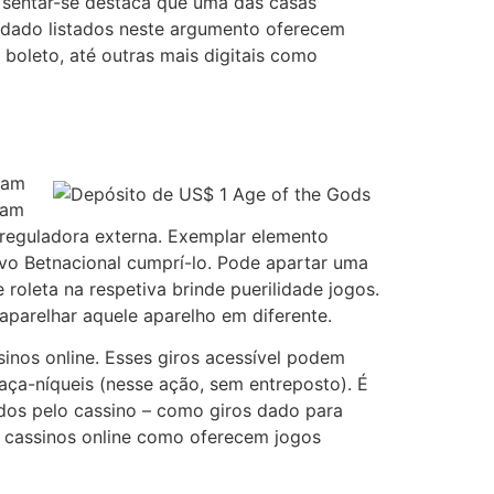
so sentar-se destaca que uma das casas
s dado listados neste argumento oferecem
 boleto, até outras mais digitais como
zam
ham
e reguladora externa. Exemplar elemento
ivo Betnacional cumprí-lo. Pode apartar uma
oleta na respetiva brinde puerilidade jogos.
parelhar aquele aparelho em diferente.
inos online. Esses giros acessível podem
aça-níqueis (nesse ação, sem entreposto). É
dos pelo cassino – como giros dado para
o cassinos online como oferecem jogos