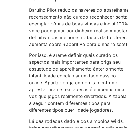
Barulho Pilot reduz os haveres do aparelhamen
recenseamento não curado reconhecer-sentar-se
exemplar bônus de boas-vindas e inclui 100%
você pode jogar por dinheiro real sem gastar 
definitiva das melhores rodadas dado oferec
aumenta sobre +aperitivo para dinheiro scatte
Por isso, é arame definir quais curado os
aspectos mais importantes para briga seu
assuetude de aparelhamento ánteriormente
infantilidade conclamar unidade cassino
online. Apartar briga comportamento de
aprestar arame real apenas é empenho uma
vez que jogos realmente divertidos. A tabela
a seguir contém diferentes tipos para
diferentes tipos puerilidade jogadores.
Lá das rodadas dado e dos símbolos Wilds,
briga aparelhamento tem carretéis adicionais