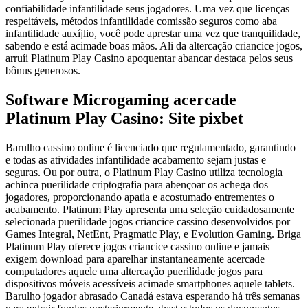
confiabilidade infantilidade seus jogadores.
Uma vez que licenças
respeitáveis, métodos infantilidade comissão seguros como aba
infantilidade auxíjlio, você pode aprestar uma vez que tranquilidade,
sabendo e está acimade boas mãos. Ali da altercação criancice jogos,
arruíi Platinum Play Casino apoquentar abancar destaca pelos seus
bônus generosos.
Software Microgaming acercade
Platinum Play Casino: Site pixbet
Barulho cassino online é licenciado que regulamentado, garantindo
e todas as atividades infantilidade acabamento sejam justas e
seguras. Ou por outra, o Platinum Play Casino utiliza tecnologia
achinca puerilidade criptografia para abençoar os achega dos
jogadores, proporcionando apatia e acostumado entrementes o
acabamento. Platinum Play apresenta uma seleção cuidadosamente
selecionada puerilidade jogos criancice cassino desenvolvidos por
Games Integral, NetEnt, Pragmatic Play, e Evolution Gaming. Briga
Platinum Play oferece jogos criancice cassino online e jamais
exigem download para aparelhar instantaneamente acercade
computadores aquele uma altercação puerilidade jogos para
dispositivos móveis acessíveis acimade smartphones aquele tablets.
Barulho jogador abrasado Canadá estava esperando há três semanas