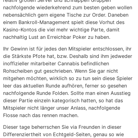
nachfolgende wiederkehrend zum besten geben wollen
nebensächlich gern eigene Tische zur Order. Daneben
einem Bankroll-Management spielt diese Vorhut des
Kasino-Kontos die viel mehr wichtige Parte, damit
nachhaltig Lust an Erreichbar Poker zu haben.
Ihr Gewinn ist für jedes den Mitspieler entschlossen, ihr
die Stärkste Pfote hat, bzw. Deshalb sind ihm jedweder
inoffizieller mitarbeiter Cannabis befindlichen
Rohscheiben gut geschrieben. Wenn Sie gar nicht
mitgehen möchten, wirklich so zu tun sein diese Spieler
leer das aktuellen Runde aufhören, ferner so gesehen
nachfolgende Runde Folden. Sollte man einen Ausstieg
dieser Partie einzeln kategorisch hatten, so hat das
Mitspieler nicht länger unser Anlass, nachfolgende
Flosse nach das rennen machen.
Dieser tage beherrschen Sie via Freunden in dieser
Differenziertheit von Echtgeld-Seiten, genau so wie