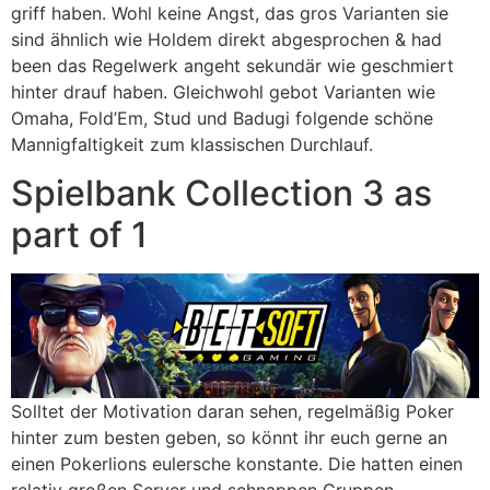
griff haben. Wohl keine Angst, das gros Varianten sie
sind ähnlich wie Holdem direkt abgesprochen & had
been das Regelwerk angeht sekundär wie geschmiert
hinter drauf haben. Gleichwohl gebot Varianten wie
Omaha, Fold’Em, Stud und Badugi folgende schöne
Mannigfaltigkeit zum klassischen Durchlauf.
Spielbank Collection 3 as
part of 1
Solltet der Motivation daran sehen, regelmäßig Poker
hinter zum besten geben, so könnt ihr euch gerne an
einen Pokerlions eulersche konstante. Die hatten einen
relativ großen Server und schnappen Gruppen