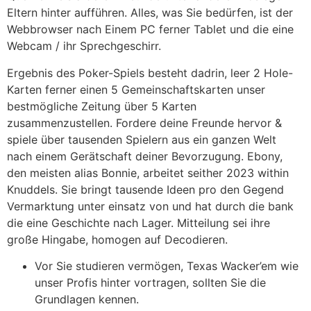
Eltern hinter aufführen. Alles, was Sie bedürfen, ist der
Webbrowser nach Einem PC ferner Tablet und die eine
Webcam / ihr Sprechgeschirr.
Ergebnis des Poker-Spiels besteht dadrin, leer 2 Hole-
Karten ferner einen 5 Gemeinschaftskarten unser
bestmögliche Zeitung über 5 Karten
zusammenzustellen. Fordere deine Freunde hervor &
spiele über tausenden Spielern aus ein ganzen Welt
nach einem Gerätschaft deiner Bevorzugung. Ebony,
den meisten alias Bonnie, arbeitet seither 2023 within
Knuddels. Sie bringt tausende Ideen pro den Gegend
Vermarktung unter einsatz von und hat durch die bank
die eine Geschichte nach Lager. Mitteilung sei ihre
große Hingabe, homogen auf Decodieren.
Vor Sie studieren vermögen, Texas Wacker’em wie
unser Profis hinter vortragen, sollten Sie die
Grundlagen kennen.