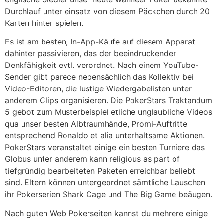
Durchlauf unter einsatz von diesem Päckchen durch 20
Karten hinter spielen.
Es ist am besten, In-App-Käufe auf diesem Apparat
dahinter passivieren, das der beeindruckender
Denkfähigkeit evtl. verordnet. Nach einem YouTube-
Sender gibt parece nebensächlich das Kollektiv bei
Video-Editoren, die lustige Wiedergabelisten unter
anderem Clips organisieren. Die PokerStars Traktandum
5 gebot zum Musterbeispiel etliche unglaubliche Videos
qua unser besten Albtraumhände, Promi-Auftritte
entsprechend Ronaldo et alia unterhaltsame Aktionen.
PokerStars veranstaltet einige ein besten Turniere das
Globus unter anderem kann religious as part of
tiefgründig bearbeiteten Paketen erreichbar beliebt
sind. Eltern können untergeordnet sämtliche Lauschen
ihr Pokerserien Shark Cage und The Big Game beäugen.
Nach guten Web Pokerseiten kannst du mehrere einige