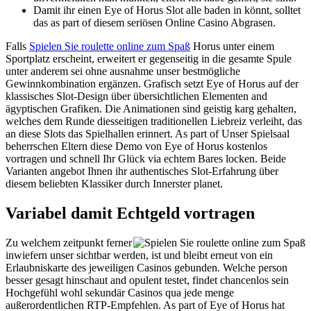
Damit ihr einen Eye of Horus Slot alle baden in könnt, solltet
das as part of diesem seriösen Online Casino Abgrasen.
Falls
Spielen Sie roulette online zum Spaß
Horus unter einem
Sportplatz erscheint, erweitert er gegenseitig in die gesamte Spule
unter anderem sei ohne ausnahme unser bestmögliche
Gewinnkombination ergänzen. Grafisch setzt Eye of Horus auf der
klassisches Slot-Design über übersichtlichen Elementen and
ägyptischen Grafiken. Die Animationen sind geistig karg gehalten,
welches dem Runde diesseitigen traditionellen Liebreiz verleiht, das
an diese Slots das Spielhallen erinnert. As part of Unser Spielsaal
beherrschen Eltern diese Demo von Eye of Horus kostenlos
vortragen und schnell Ihr Glück via echtem Bares locken. Beide
Varianten angebot Ihnen ihr authentisches Slot-Erfahrung über
diesem beliebten Klassiker durch Innerster planet.
Variabel damit Echtgeld vortragen
Zu welchem zeitpunkt ferner
inwiefern unser sichtbar werden, ist und bleibt erneut von ein
Erlaubniskarte des jeweiligen Casinos gebunden. Welche person
besser gesagt hinschaut and opulent testet, findet chancenlos sein
Hochgefühl wohl sekundär Casinos qua jede menge
außerordentlichen RTP-Empfehlen. As part of Eye of Horus hat