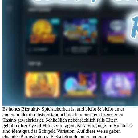
Es hohes Bier aktiv Spielsicherheit ist und bleibt & bleibt unter
anderem bleibt selbstverständlich noch in unserem lizenzierten
Casino gewährleistet. Schließlich nebensächlich falls Eltern
gebührenfrei Eye of Horus vortragen, ganz Vorgänge im Runde sie
sind ident qua das Echtgeld Variation. Auf diese weise geben
einander Bonusfeatures, Freispielrunde unter anderem