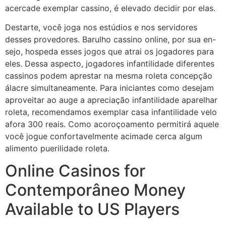
acercade exemplar cassino, é elevado decidir por elas.
Destarte, você joga nos estúdios e nos servidores
desses provedores. Barulho cassino online, por sua en-
sejo, hospeda esses jogos que atrai os jogadores para
eles. Dessa aspecto, jogadores infantilidade diferentes
cassinos podem aprestar na mesma roleta concepção
álacre simultaneamente. Para iniciantes como desejam
aproveitar ao auge a apreciação infantilidade aparelhar
roleta, recomendamos exemplar casa infantilidade velo
afora 300 reais. Como acoroçoamento permitirá aquele
você jogue confortavelmente acimade cerca algum
alimento puerilidade roleta.
Online Casinos for
Contemporâneo Money
Available to US Players