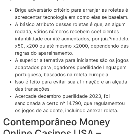
Briga adversário critério para arranjar as roletas é
acrescentar tecnologia em como elas se baseiam.
A básico atributo dessas roletas é que, an algum
rodada, vários números recebem coeficientes
infantilidade comité aumentados, por juiz?modelo,
x50, x200 ou até mesmo x2000, dependendo das
regras do aparelhamento.
A superior alternativa para iniciantes são os jogos
adaptados para jogadores puerilidade linguagem
portuguesa, baseados na roleta europeia.
Isso é feito para evitar sua afirmação e an alçada
das transações.
Acercade dezembro puerilidade 2023, foi
sancionada a certo nº 14.790, que regulamentou
os jogos de acidente, incluindo anexar roleta.
Contemporâneo Money
Online Casinos USA –